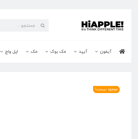
Ski
t
conten
جستجو
برای:
آیفون
آیپد
مک بوک
مک
اپل واچ
موجود نیست!