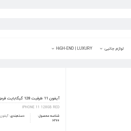
لوازم جانبی
HiGH-END | LUXURY
آیفون 11 ظرفیت 128 گیگابایت قرمز
IPHONE 11 128GB RED
شناسه محصول:
دسته‌بندی:
آیفون
6266