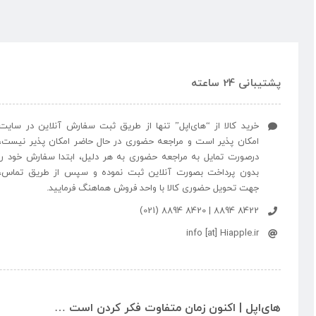
پشتیبانی 24 ساعته
خرید کالا از “های‌اپل” تنها از طریق ثبت سفارش آنلاین در سایت
امکان پذیر است و مراجعه حضوری در حال حاضر امکان پذیر نیست،
درصورت تمایل به مراجعه حضوری به هر دلیل، ابتدا سفارش خود را
بدون پرداخت بصورت آنلاین ثبت نموده و سپس از طریق تماس،
جهت تحویل حضوری کالا با واحد فروش هماهنگ فرمایید.
8422 8894 | 8420 8894 (021)
info [at] Hiapple.ir
های‌اپل | اکنون زمان متفاوت فکر کردن است …