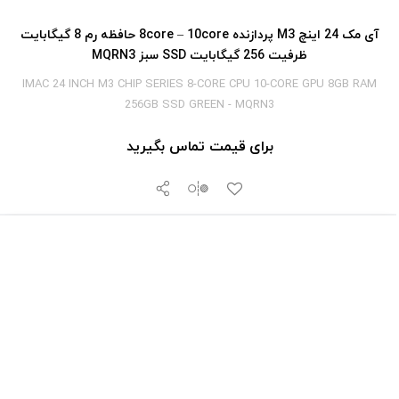
آی‎ مک 24 اینچ M3 پردازنده 8core – 10core حافظه رم 8 گیگابایت
ظرفیت 256 گیگابایت SSD سبز MQRN3
IMAC 24 INCH M3 CHIP SERIES 8-CORE CPU 10-CORE GPU 8GB RAM
256GB SSD GREEN - MQRN3
برای قیمت تماس بگیرید