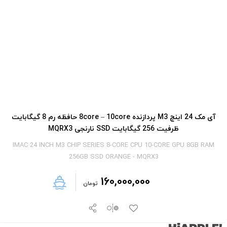
آی‎ مک 24 اینچ M3 پردازنده 8core – 10core حافظه رم 8 گیگابایت
ظرفیت 256 گیگابایت SSD نارنجی MQRX3
IMAC 24 INCH M3 CHIP SERIES 8-CORE CPU 10-CORE GPU 8GB RAM
256GB SSD ORANGE - MQRX3
160,000,000
تومان