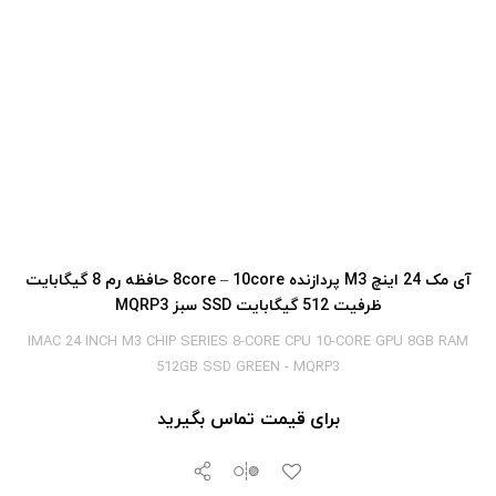
آی‎ مک 24 اینچ M3 پردازنده 8core – 10core حافظه رم 8 گیگابایت
ظرفیت 512 گیگابایت SSD سبز MQRP3
IMAC 24 INCH M3 CHIP SERIES 8-CORE CPU 10-CORE GPU 8GB RAM
512GB SSD GREEN - MQRP3
برای قیمت تماس بگیرید