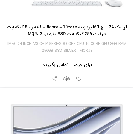
آی‎ مک 24 اینچ M3 پردازنده 8core – 10core حافظه رم 8 گیگابایت
ظرفیت 256 گیگابایت SSD نقره ای MQRJ3
IMAC 24 INCH M3 CHIP SERIES 8-CORE CPU 10-CORE GPU 8GB RAM
256GB SSD SILVER - MQRJ3
برای قیمت تماس بگیرید