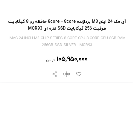
آی‎ مک 24 اینچ M3 پردازنده 8core – 8core حافظه رم 8 گیگابایت
ظرفیت 256 گیگابایت SSD نقره ای MQR93
IMAC 24 INCH M3 CHIP SERIES 8-CORE CPU 8-CORE GPU 8GB RAM
256GB SSD SILVER - MQR93
105,950,000
تومان