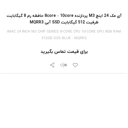
آی‎ مک 24 اینچ M3 پردازنده 8core – 10core حافظه رم 8 گیگابایت
ظرفیت 512 گیگابایت SSD آبی MQRR3
IMAC 24 INCH M3 CHIP SERIES 8-CORE CPU 10-CORE GPU 8GB RAM
512GB SSD BLUE - MQRR3
برای قیمت تماس بگیرید