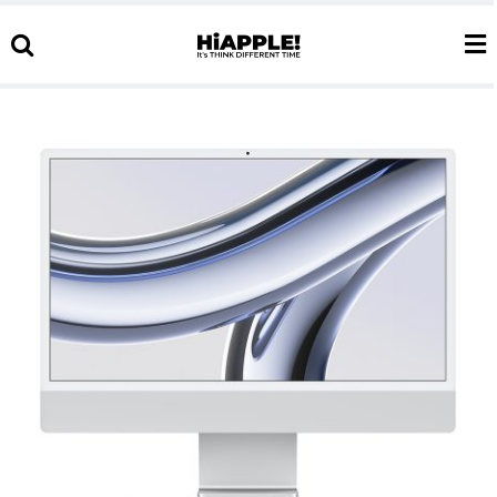
Ski
t
conten