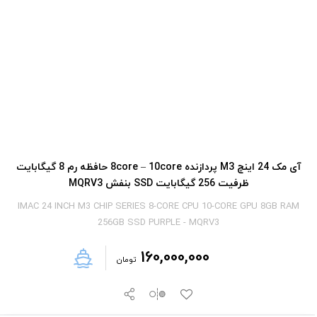
آی‎ مک 24 اینچ M3 پردازنده 8core – 10core حافظه رم 8 گیگابایت
ظرفیت 256 گیگابایت SSD بنفش MQRV3
IMAC 24 INCH M3 CHIP SERIES 8-CORE CPU 10-CORE GPU 8GB RAM
256GB SSD PURPLE - MQRV3
160,000,000
تومان