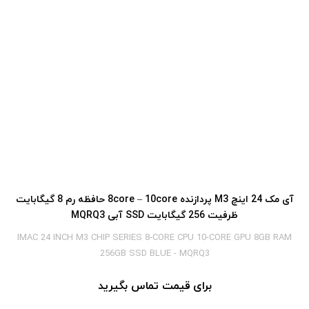
آی‎ مک 24 اینچ M3 پردازنده 8core – 10core حافظه رم 8 گیگابایت
ظرفیت 256 گیگابایت SSD آبی MQRQ3
IMAC 24 INCH M3 CHIP SERIES 8-CORE CPU 10-CORE GPU 8GB RAM
256GB SSD BLUE - MQRQ3
برای قیمت تماس بگیرید