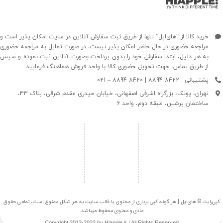
خرید کالا از “های‌اپل” تنها از طریق ثبت سفارش آنلاین در سایت امکان پذیر است و
مراجعه حضوری در حال حاضر امکان پذیر نیست، در صورت تمایل به مراجعه حضوری
به هر دلیل، ابتدا سفارش خود را بدون پرداخت بصورت آنلاین ثبت نموده و سپس
از طریق تماس، جهت تحویل حضوری کالا با واحد فروش هماهنگ فرمایید.
پشتیبانی : 8422 8894 | 8420 8894 – 021
تهران، پونک، بزرگراه اشرفی اصفهانی، خیابان حیدری مقدم شرقی، پلاک 33،
ساختمان پرشین، طبقه دوم، واحد 6
کپی‌رایت © های‌اپل | هر گونه کپی برداری از محتوی یا قالب سایت به هر شکل ممنوع است، تمامی حقوق
مادی و معنوی محفوظ میباشد.
Copyright 2013-2023 by Hiapple.ir | All Rights Reserved