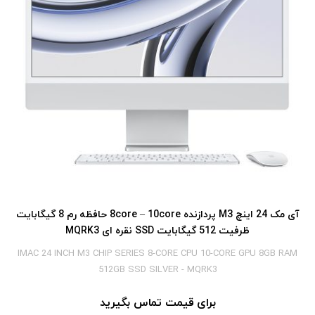
آی‎ مک 24 اینچ M3 پردازنده 8core – 10core حافظه رم 8 گیگابایت
ظرفیت 512 گیگابایت SSD نقره ای MQRK3
IMAC 24 INCH M3 CHIP SERIES 8-CORE CPU 10-CORE GPU 8GB RAM
512GB SSD SILVER - MQRK3
برای قیمت تماس بگیرید