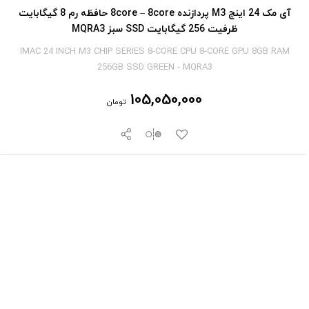
آی‎ مک 24 اینچ M3 پردازنده 8core – 8core حافظه رم 8 گیگابایت
ظرفیت 256 گیگابایت SSD سبز MQRA3
IMAC 24 INCH M3 CHIP SERIES 8-CORE CPU 8-CORE GPU 8GB RAM
256GB SSD GREEN - MQRA3
105,050,000
تومان