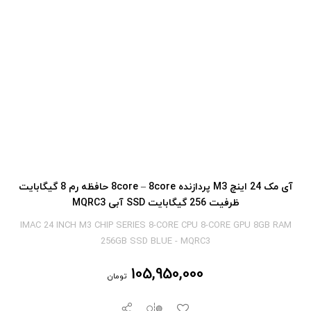
آی‎ مک 24 اینچ M3 پردازنده 8core – 8core حافظه رم 8 گیگابایت
ظرفیت 256 گیگابایت SSD آبی MQRC3
IMAC 24 INCH M3 CHIP SERIES 8-CORE CPU 8-CORE GPU 8GB RAM
256GB SSD BLUE - MQRC3
105,950,000
تومان