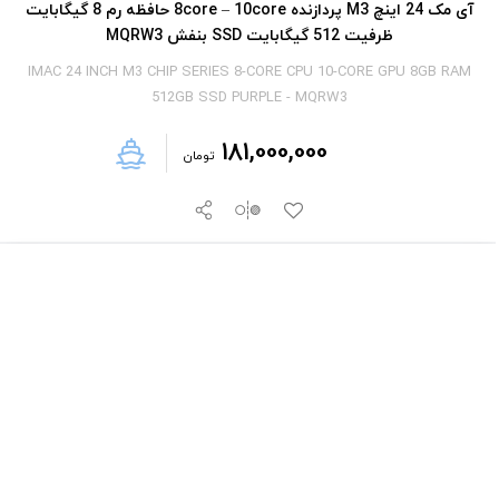
آی‎ مک 24 اینچ M3 پردازنده 8core – 10core حافظه رم 8 گیگابایت
ظرفیت 512 گیگابایت SSD بنفش MQRW3
IMAC 24 INCH M3 CHIP SERIES 8-CORE CPU 10-CORE GPU 8GB RAM
512GB SSD PURPLE - MQRW3
181,000,000
تومان