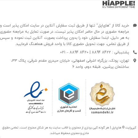
خرید کالا از “های‌اپل” تنها از طریق ثبت سفارش آنلاین در سایت امکان پذیر است و
مراجعه حضوری در حال حاضر امکان پذیر نیست، در صورت تمایل به مراجعه حضوری
به هر دلیل، ابتدا سفارش خود را بدون پرداخت بصورت آنلاین ثبت نموده و سپس
از طریق تماس، جهت تحویل حضوری کالا با واحد فروش هماهنگ فرمایید.
پشتیبانی : 8422 8894 | 8420 8894 – 021
تهران، پونک، بزرگراه اشرفی اصفهانی، خیابان حیدری مقدم شرقی، پلاک 33،
ساختمان پرشین، طبقه دوم، واحد 6
کپی‌رایت © های‌اپل | هر گونه کپی برداری از محتوی یا قالب سایت به هر شکل ممنوع است، تمامی حقوق
مادی و معنوی محفوظ میباشد.