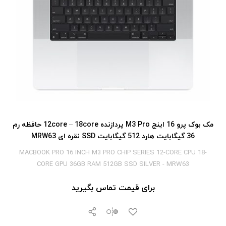
مک بوک پرو 16 اینچ M3 Pro پردازنده 12core – 18core حافظه رم
36 گیگابایت هارد 512 گیگابایت SSD نقره ای MRW63
MACBOOK PRO 16 INCH M3 PRO CHIP SERIES 12-CORE CPU 18-
CORE GPU 36GB RAM 512GB SSD SILVER - MRW63
برای قیمت تماس بگیرید