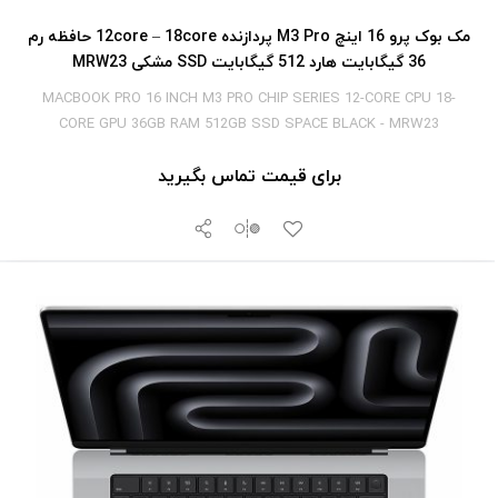
مک بوک پرو 16 اینچ M3 Pro پردازنده 12core – 18core حافظه رم
36 گیگابایت هارد 512 گیگابایت SSD مشکی MRW23
MACBOOK PRO 16 INCH M3 PRO CHIP SERIES 12-CORE CPU 18-
CORE GPU 36GB RAM 512GB SSD SPACE BLACK - MRW23
برای قیمت تماس بگیرید