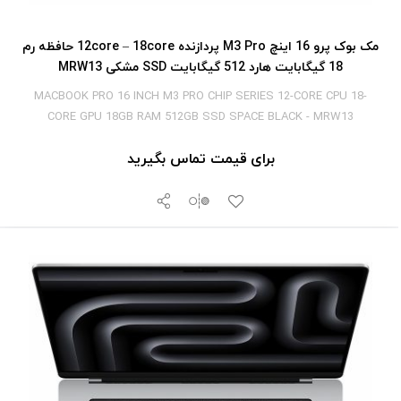
مک بوک پرو 16 اینچ M3 Pro پردازنده 12core – 18core حافظه رم
18 گیگابایت هارد 512 گیگابایت SSD مشکی MRW13
MACBOOK PRO 16 INCH M3 PRO CHIP SERIES 12-CORE CPU 18-
CORE GPU 18GB RAM 512GB SSD SPACE BLACK - MRW13
برای قیمت تماس بگیرید