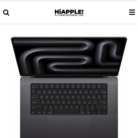
Ski
t
conten