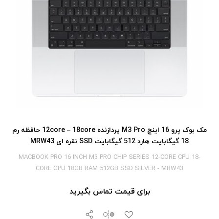
مک بوک پرو 16 اینچ M3 Pro پردازنده 12core – 18core حافظه رم
18 گیگابایت هارد 512 گیگابایت SSD نقره ای MRW43
MACBOOK PRO 16 INCH M3 PRO CHIP SERIES 12-CORE CPU 18-
CORE GPU 18GB RAM 512GB SSD SILVER - MRW43
برای قیمت تماس بگیرید