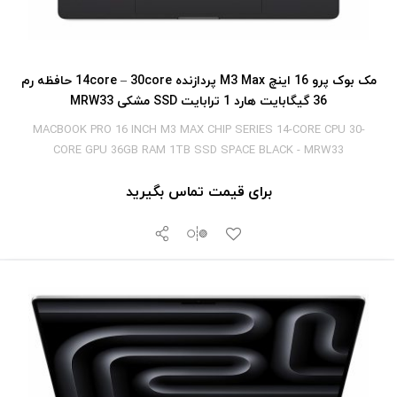
مک بوک پرو 16 اینچ M3 Max پردازنده 14core – 30core حافظه رم
36 گیگابایت هارد 1 ترابایت SSD مشکی MRW33
MACBOOK PRO 16 INCH M3 MAX CHIP SERIES 14-CORE CPU 30-
CORE GPU 36GB RAM 1TB SSD SPACE BLACK - MRW33
برای قیمت تماس بگیرید