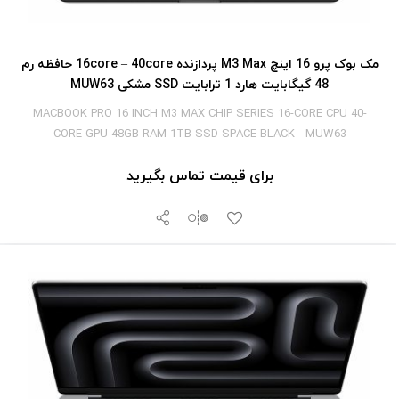
مک بوک پرو 16 اینچ M3 Max پردازنده 16core – 40core حافظه رم
48 گیگابایت هارد 1 ترابایت SSD مشکی MUW63
MACBOOK PRO 16 INCH M3 MAX CHIP SERIES 16-CORE CPU 40-
CORE GPU 48GB RAM 1TB SSD SPACE BLACK - MUW63
برای قیمت تماس بگیرید