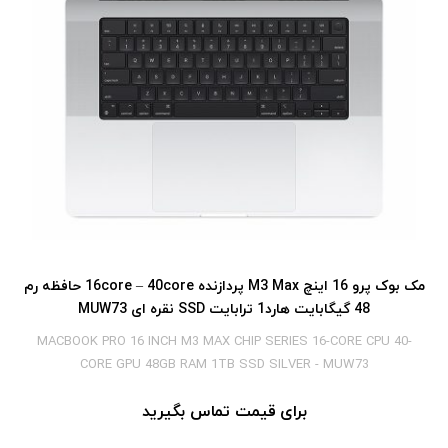
مک بوک پرو 16 اینچ M3 Max پردازنده 16core – 40core حافظه رم
48 گیگابایت هارد1 ترابایت SSD نقره ای MUW73
MACBOOK PRO 16 INCH M3 MAX CHIP SERIES 16-CORE CPU 40-
CORE GPU 48GB RAM 1TB SSD SILVER - MUW73
برای قیمت تماس بگیرید