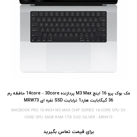
مک بوک پرو 16 اینچ M3 Max پردازنده 14core – 30core حافظه رم
36 گیگابایت هارد1 ترابایت SSD نقره ای MRW73
MACBOOK PRO 16 INCH M3 MAX CHIP SERIES 14-CORE CPU 30-
CORE GPU 36GB RAM 1TB SSD SILVER - MRW73
برای قیمت تماس بگیرید