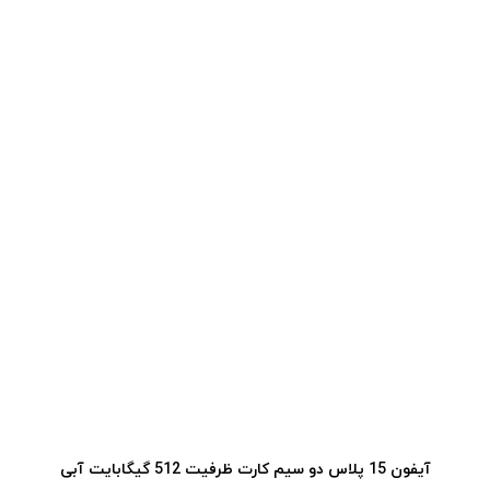
آیفون 15 پلاس دو سیم کارت ظرفیت 512 گیگابایت آبی