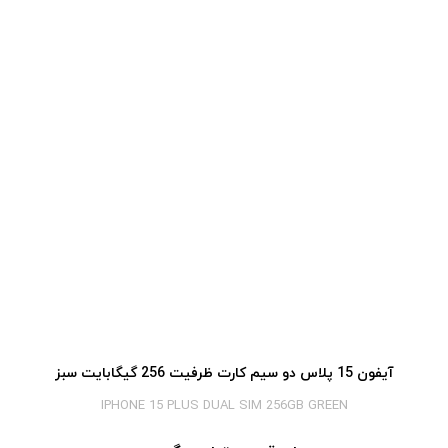
آیفون 15 پلاس دو سیم کارت ظرفیت 256 گیگابایت سبز
IPHONE 15 PLUS DUAL SIM 256GB GREEN