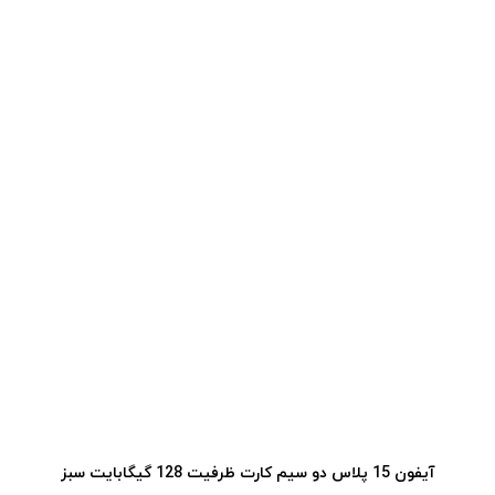
آیفون 15 پلاس دو سیم کارت ظرفیت 128 گیگابایت سبز