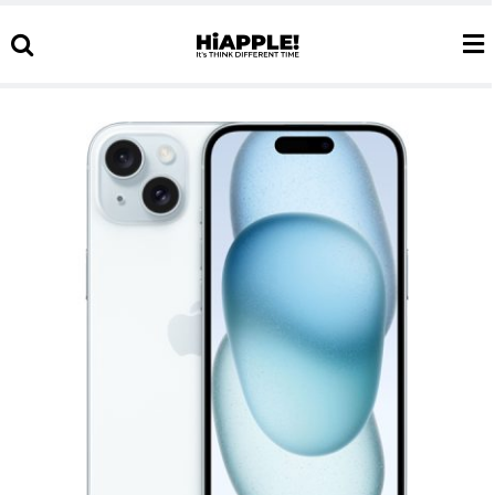
Ski
t
conten