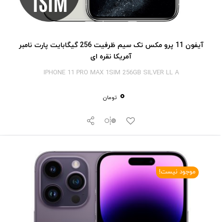
آیفون 11 پرو مکس تک سیم ظرفیت 256 گیگابایت پارت نامبر
آمریکا نقره ای
IPHONE 11 PRO MAX 1SIM 256GB SILVER LL A
0
تومان
موجود نیست!