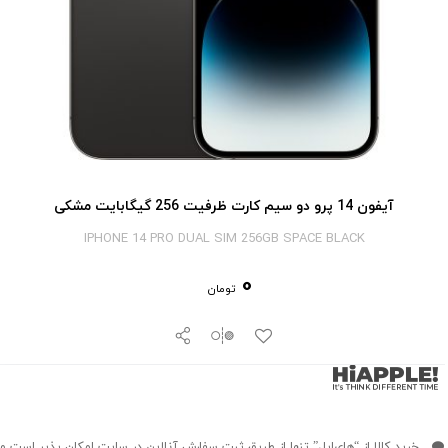
آیفون 14 پرو دو سیم کارت ظرفیت 256 گیگابایت مشکی
IPHONE 14 PRO DUAL SIM 256GB SPACE BLACK
0
تومان
خرید کالا از “های‌اپل” تنها از طریق ثبت سفارش آنلاین در سایت امکان پذیر است و