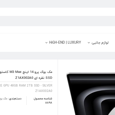
لوازم جانبی
HiGH-END | LUXURY
SSD نقره ای Z1AX002A0
 GPU 48GB RAM 2TB SSD - SILVER
Z1AX002A0
شناسه محصول:
دسته‌بندی:
مک بوک
8898