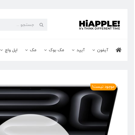
Ski
t
conten
جستجو
برای:
آیفون
آیپد
مک بوک
مک
اپل واچ
موجود نیست!