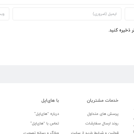
ر ذخیره کنید.
خدمات مشتریان
با های‌اپل
پرسش های متداول
درباره “های‌اپل”
روند ارسال سفارشات
تماس با “های‌اپل”
قوانین و شرایط خرید از سایت
وبلاگ و رسانه تصویری