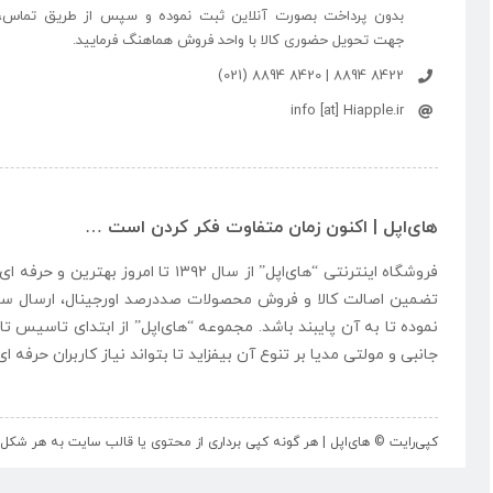
بدون پرداخت بصورت آنلاین ثبت نموده و سپس از طریق تماس،
جهت تحویل حضوری کالا با واحد فروش هماهنگ فرمایید.
8422 8894 | 8420 8894 (021)
info [at] Hiapple.ir
های‌اپل | اکنون زمان متفاوت فکر کردن است …
فروشگاه اینترنتی “
های‌اپل
” از سال ۱۳۹۲ تا امروز بهتری
تضمین اصالت کالا و فروش محصولات صددرصد اورجینال، ارسال سر
نموده تا به آن پایبند باشد. مجموعه “
های‌اپل
” از ابتدای تاسیس تا
جانبی و مولتی مدیا بر تنوع آن بیفزاید تا بتواند نیاز کاربران حرفه 
کپی‌رایت © های‌اپل | هر گونه کپی برداری از محتوی یا قالب سایت به هر ش