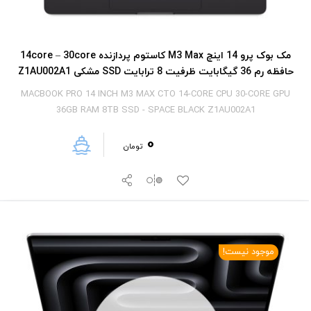
مک بوک پرو 14 اینچ M3 Max کاستوم پردازنده 14core – 30core
حافظه رم 36 گیگابایت ظرفیت 8 ترابایت SSD مشکی Z1AU002A1
MACBOOK PRO 14 INCH M3 MAX CTO 14-CORE CPU 30-CORE GPU
36GB RAM 8TB SSD - SPACE BLACK Z1AU002A1
0
تومان
موجود نیست!