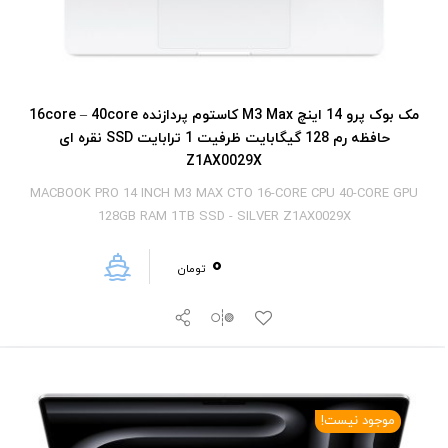
مک بوک پرو 14 اینچ M3 Max کاستوم پردازنده 16core – 40core
حافظه رم 128 گیگابایت ظرفیت 1 ترابایت SSD نقره ای
Z1AX0029X
MACBOOK PRO 14 INCH M3 MAX CTO 16-CORE CPU 40-CORE GPU
128GB RAM 1TB SSD - SILVER Z1AX0029X
0
تومان
موجود نیست!