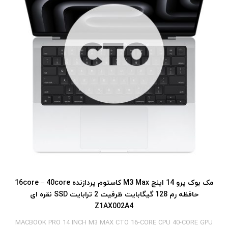
مک بوک پرو 14 اینچ M3 Max کاستوم پردازنده 16core – 40core
حافظه رم 128 گیگابایت ظرفیت 2 ترابایت SSD نقره ای
Z1AX002A4
MACBOOK PRO 14 INCH M3 MAX CTO 16-CORE CPU 40-CORE GPU