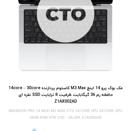
مک بوک پرو 14 اینچ M3 Max کاستوم پردازنده 14core – 30core
حافظه رم 36 گیگابایت ظرفیت 8 ترابایت SSD نقره ای
Z1AX002AD
MACBOOK PRO 14 INCH M3 MAX CTO 14-CORE CPU 30-CORE GPU
36GB RAM 8TB SSD - SILVER Z1AX002AD