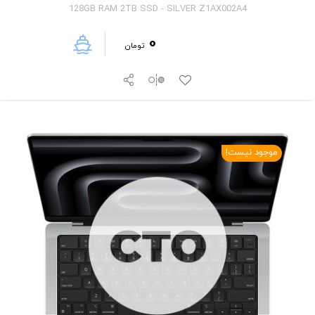
128GB RAM 2TB SSD - SILVER Z1AX002A4
0
تومان
موجود نیست!