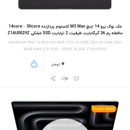
مک بوک پرو 14 اینچ M3 Max کاستوم پردازنده 14core – 30core
حافظه رم 36 گیگابایت ظرفیت 2 ترابایت SSD مشکی Z1AU0029Z
MACBOOK PRO 14 INCH M3 MAX CTO 14-CORE CPU 30-CORE GPU
36GB RAM 2TB SSD - SPACE BLACK Z1AU0029Z
0
تومان
موجود نیست!