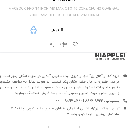
MACBOOK PRO 14 INCH M3 MAX CTO 16-CORE CPU 40-CORE GPU
128GB RAM 8TB SSD - SILVER Z1AX002AH
0
تومان
خرید کالا از “های‌اپل” تنها از طریق ثبت سفارش آنلاین در سایت امکان پذیر است و
مراجعه حضوری در حال حاضر امکان پذیر نیست، در صورت تمایل به مراجعه حضوری
به هر دلیل، ابتدا سفارش خود را بدون پرداخت بصورت آنلاین ثبت نموده و سپس
از طریق تماس، جهت تحویل حضوری کالا با واحد فروش هماهنگ فرمایید.
پشتیبانی : 8422 8894 | 8420 8894 – 021
تهران، پونک، بزرگراه اشرفی اصفهانی، خیابان حیدری مقدم شرقی، پلاک 33،
ساختمان پرشین، طبقه دوم، واحد 6