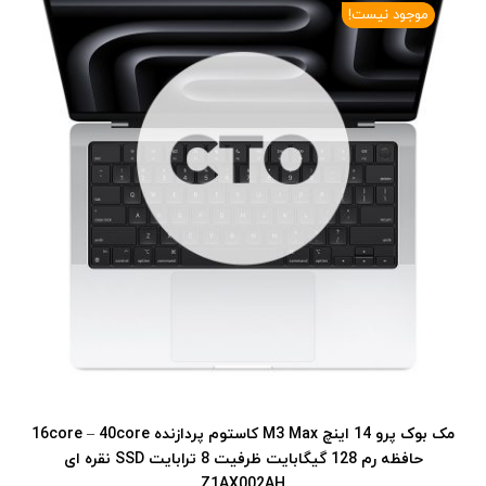
موجود نیست!
مک بوک پرو 14 اینچ M3 Max کاستوم پردازنده 16core – 40core
حافظه رم 128 گیگابایت ظرفیت 8 ترابایت SSD نقره ای
Z1AX002AH