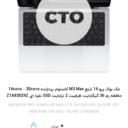
مک بوک پرو 14 اینچ M3 Max کاستوم پردازنده 14core – 30core
حافظه رم 36 گیگابایت ظرفیت 2 ترابایت SSD نقره ای Z1AX0029Z
MACBOOK PRO 14 INCH M3 MAX CTO 14-CORE CPU 30-CORE GPU
36GB RAM 2TB SSD - SILVER Z1AX0029Z
0
تومان