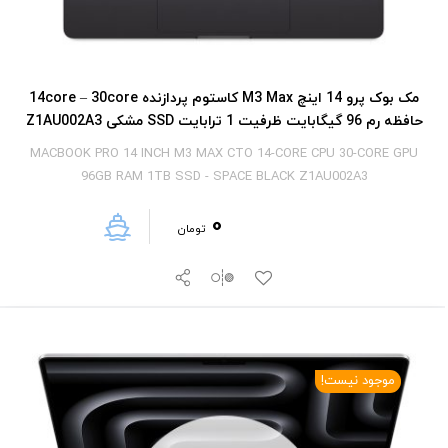
مک بوک پرو 14 اینچ M3 Max کاستوم پردازنده 14core – 30core
حافظه رم 96 گیگابایت ظرفیت 1 ترابایت SSD مشکی Z1AU002A3
MACBOOK PRO 14 INCH M3 MAX CTO 14-CORE CPU 30-CORE GPU
96GB RAM 1TB SSD - SPACE BLACK Z1AU002A3
0
تومان
موجود نیست!