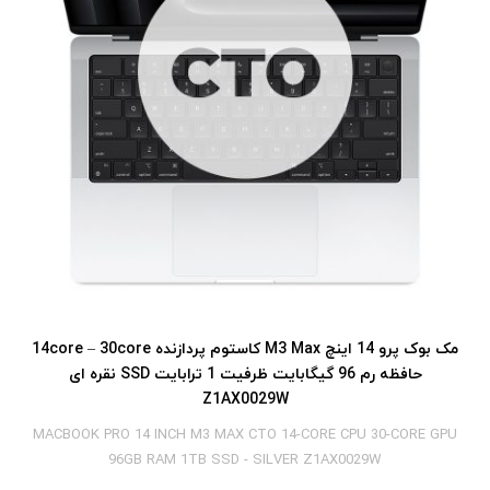
مک بوک پرو 14 اینچ M3 Max کاستوم پردازنده 14core – 30core
حافظه رم 96 گیگابایت ظرفیت 1 ترابایت SSD نقره ای
Z1AX0029W
MACBOOK PRO 14 INCH M3 MAX CTO 14-CORE CPU 30-CORE GPU
96GB RAM 1TB SSD - SILVER Z1AX0029W