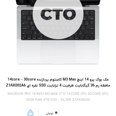
مک بوک پرو 14 اینچ M3 Max کاستوم پردازنده 14core – 30core
حافظه رم 36 گیگابایت ظرفیت 4 ترابایت SSD نقره ای Z1AX002A6
MACBOOK PRO 14 INCH M3 MAX CTO 14-CORE CPU 30-CORE GPU
36GB RAM 4TB SSD - SILVER Z1AX002A6
0
تومان