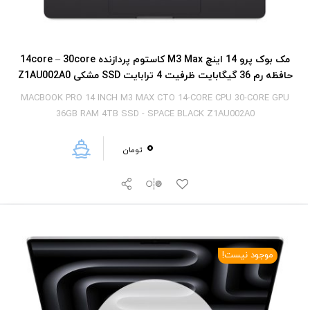
مک بوک پرو 14 اینچ M3 Max کاستوم پردازنده 14core – 30core
حافظه رم 36 گیگابایت ظرفیت 4 ترابایت SSD مشکی Z1AU002A0
MACBOOK PRO 14 INCH M3 MAX CTO 14-CORE CPU 30-CORE GPU
36GB RAM 4TB SSD - SPACE BLACK Z1AU002A0
0
تومان
موجود نیست!