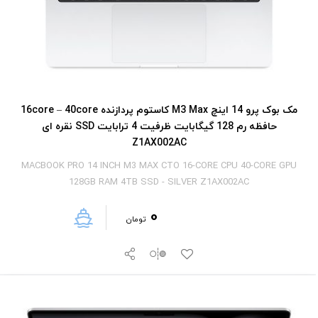
مک بوک پرو 14 اینچ M3 Max کاستوم پردازنده 16core – 40core
حافظه رم 128 گیگابایت ظرفیت 4 ترابایت SSD نقره ای
Z1AX002AC
MACBOOK PRO 14 INCH M3 MAX CTO 16-CORE CPU 40-CORE GPU
128GB RAM 4TB SSD - SILVER Z1AX002AC
0
تومان