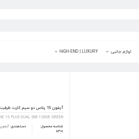
لوازم جانبی
HiGH-END | LUXURY
آیفون 15 پلاس دو سیم کارت ظرفیت 128 گیگابایت سبز
NE 15 PLUS DUAL SIM 128GB GREEN
شناسه محصول:
دسته‌بندی:
آیفون
8301