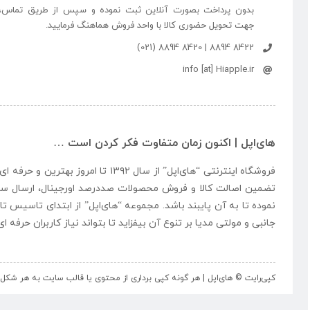
بدون پرداخت بصورت آنلاین ثبت نموده و سپس از طریق تماس،
جهت تحویل حضوری کالا با واحد فروش هماهنگ فرمایید.
8422 8894 | 8420 8894 (021)
info [at] Hiapple.ir
های‌اپل | اکنون زمان متفاوت فکر کردن است …
فروشگاه اینترنتی “
های‌اپل
” از سال ۱۳۹۲ تا امروز بهتری
تضمین اصالت کالا و فروش محصولات صددرصد اورجینال، ارسال سر
نموده تا به آن پایبند باشد. مجموعه “
های‌اپل
” از ابتدای تاسیس تا
جانبی و مولتی مدیا بر تنوع آن بیفزاید تا بتواند نیاز کاربران حرفه 
کپی‌رایت © های‌اپل | هر گونه کپی برداری از محتوی یا قالب سایت به هر ش