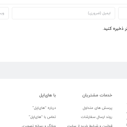
ر ذخیره کنید.
خدمات مشتریان
با های‌اپل
پرسش های متداول
درباره “های‌اپل”
روند ارسال سفارشات
تماس با “های‌اپل”
قوانین و شرایط خرید از سایت
وبلاگ و رسانه تصویری