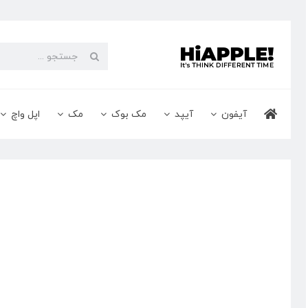
Ski
t
conten
جستجو
برای:
آیفون
آیپد
مک بوک
مک
اپل واچ