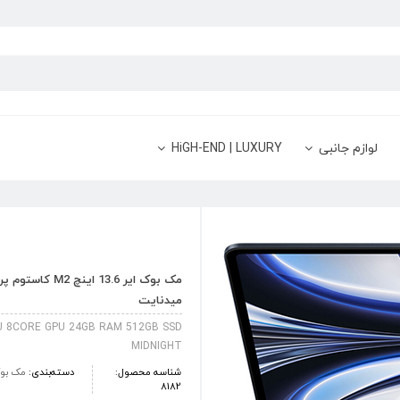
لوازم جانبی
HiGH-END | LUXURY
میدنایت
PU 8CORE GPU 24GB RAM 512GB SSD
MIDNIGHT
شناسه محصول:
دسته‌بندی:
مک بوک
8182