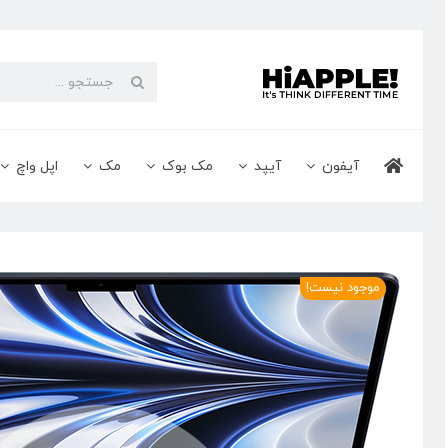
Ski
t
conten
جستجو
برای:
آیفون
آیپد
مک بوک
مک
اپل واچ
موجود نیست!