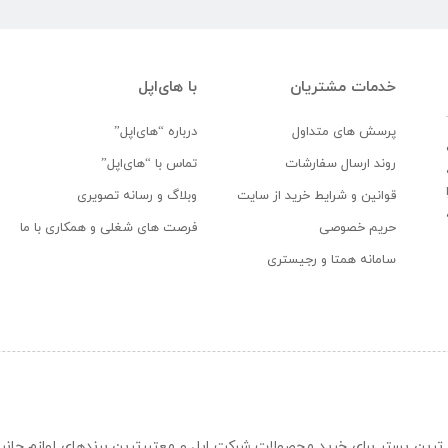
خدمات مشتریان
با های‌اپل
پرسش های متداول
درباره “های‌اپل”
روند ارسال سفارشات
تماس با “های‌اپل”
قوانین و شرایط خرید از سایت
وبلاگ و رسانه تصویری
حریم خصوصی
فرصت های شغلی و همکاری با ما
سامانه همتا و رجیستری
ن و حرفه ای ترین بستر برای خرید محصولات شرکت اپل و معتبرترین برندهای لوازم جا