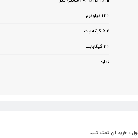
30.41x21.24x1.11 سانتی ‌متر
1.24 کیلوگرم
512 گیگابایت
24 گیگابایت
ندارد
ول و خرید آن کمک کنید