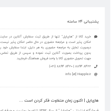
پشتیبانی 24 ساعته
خرید کالا از “های‌اپل” تنها از طریق ثبت سفارش آنلاین در سایت
امکان پذیر است و مراجعه حضوری در حال حاضر امکان پذیر نیست،
درصورت تمایل به مراجعه حضوری به هر دلیل، ابتدا سفارش خود را
بدون پرداخت بصورت آنلاین ثبت نموده و سپس از طریق تماس،
جهت تحویل حضوری کالا با واحد فروش هماهنگ فرمایید.
8422 8894 | 8420 8894 (021)
info [at] Hiapple.ir
های‌اپل | اکنون زمان متفاوت فکر کردن است …
فروشگاه اینترنتی “
های‌اپل
” از سال ۱۳۹۲ تا امروز بهتری