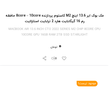
مک بوک ایر 13.6 اینچ M2 کاستوم پردازنده 8core – 10core حافظه
رم 16 گیگابایت هارد 2 ترابایت استارلایت
MACBOOK AIR 13.6 INCH CTO 2022 SERIES M2 CHIP 8CORE CPU
10CORE GPU 16GB RAM 2TB SSD STARLIGHT
0
تومان
موجود نیست!