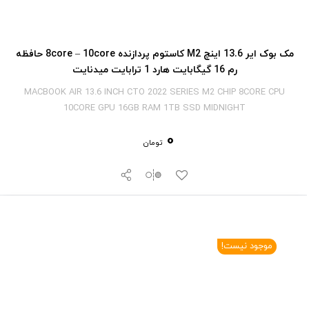
مک بوک ایر 13.6 اینچ M2 کاستوم پردازنده 8core – 10core حافظه
رم 16 گیگابایت هارد 1 ترابایت میدنایت
MACBOOK AIR 13.6 INCH CTO 2022 SERIES M2 CHIP 8CORE CPU
10CORE GPU 16GB RAM 1TB SSD MIDNIGHT
0
تومان
موجود نیست!