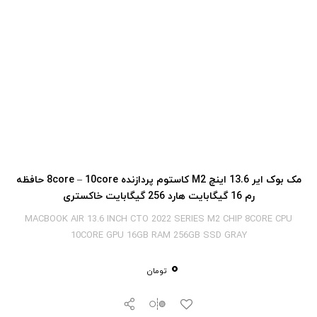
مک بوک ایر 13.6 اینچ M2 کاستوم پردازنده 8core – 10core حافظه
رم 16 گیگابایت هارد 256 گیگابایت خاکستری
MACBOOK AIR 13.6 INCH CTO 2022 SERIES M2 CHIP 8CORE CPU
10CORE GPU 16GB RAM 256GB SSD GRAY
0
تومان