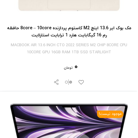
مک بوک ایر 13.6 اینچ M2 کاستوم پردازنده 8core – 10core حافظه
رم 16 گیگابایت هارد 1 ترابایت استارلایت
MACBOOK AIR 13.6 INCH CTO 2022 SERIES M2 CHIP 8CORE CPU
10CORE GPU 16GB RAM 1TB SSD STARLIGHT
0
تومان
موجود نیست!