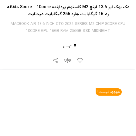
مک بوک ایر 13.6 اینچ M2 کاستوم پردازنده 8core – 10core حافظه
رم 16 گیگابایت هارد 256 گیگابایت میدنایت
MACBOOK AIR 13.6 INCH CTO 2022 SERIES M2 CHIP 8CORE CPU
10CORE GPU 16GB RAM 256GB SSD MIDNIGHT
0
تومان
موجود نیست!