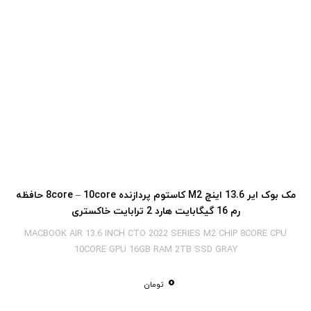
مک بوک ایر 13.6 اینچ M2 کاستوم پردازنده 8core – 10core حافظه
رم 16 گیگابایت هارد 2 ترابایت خاکستری
MACBOOK AIR 13.6 INCH CTO 2022 SERIES M2 CHIP 8CORE CPU
10CORE GPU 16GB RAM 2TB SSD GRAY
0
تومان