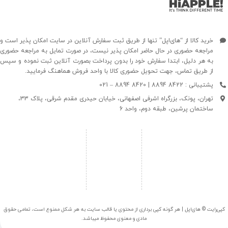
خرید کالا از “های‌اپل” تنها از طریق ثبت سفارش آنلاین در سایت امکان پذیر است و
مراجعه حضوری در حال حاضر امکان پذیر نیست، در صورت تمایل به مراجعه حضوری
به هر دلیل، ابتدا سفارش خود را بدون پرداخت بصورت آنلاین ثبت نموده و سپس
از طریق تماس، جهت تحویل حضوری کالا با واحد فروش هماهنگ فرمایید.
پشتیبانی : 8422 8894 | 8420 8894 – 021
تهران، پونک، بزرگراه اشرفی اصفهانی، خیابان حیدری مقدم شرقی، پلاک 33،
ساختمان پرشین، طبقه دوم، واحد 6
کپی‌رایت © های‌اپل | هر گونه کپی برداری از محتوی یا قالب سایت به هر شکل ممنوع است، تمامی حقوق
مادی و معنوی محفوظ میباشد.