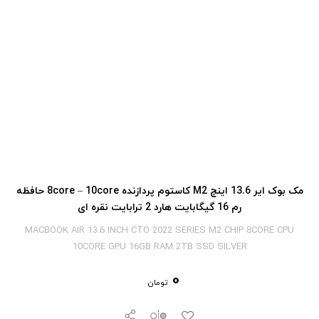
مک بوک ایر 13.6 اینچ M2 کاستوم پردازنده 8core – 10core حافظه
رم 16 گیگابایت هارد 2 ترابایت نقره ای
MACBOOK AIR 13.6 INCH CTO 2022 SERIES M2 CHIP 8CORE CPU
10CORE GPU 16GB RAM 2TB SSD SILVER
0
تومان