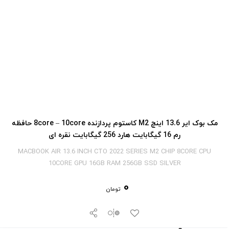
مک بوک ایر 13.6 اینچ M2 کاستوم پردازنده 8core – 10core حافظه
رم 16 گیگابایت هارد 256 گیگابایت نقره ای
MACBOOK AIR 13.6 INCH CTO 2022 SERIES M2 CHIP 8CORE CPU
10CORE GPU 16GB RAM 256GB SSD SILVER
0
تومان