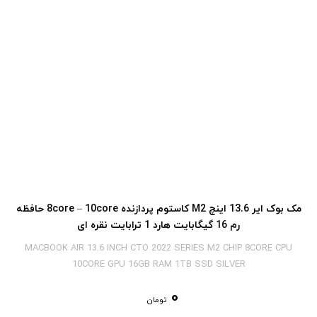
مک بوک ایر 13.6 اینچ M2 کاستوم پردازنده 8core – 10core حافظه
رم 16 گیگابایت هارد 1 ترابایت نقره ای
MACBOOK AIR 13.6 INCH CTO 2022 SERIES M2 CHIP 8CORE CPU
10CORE GPU 16GB RAM 1TB SSD SILVER
0
تومان