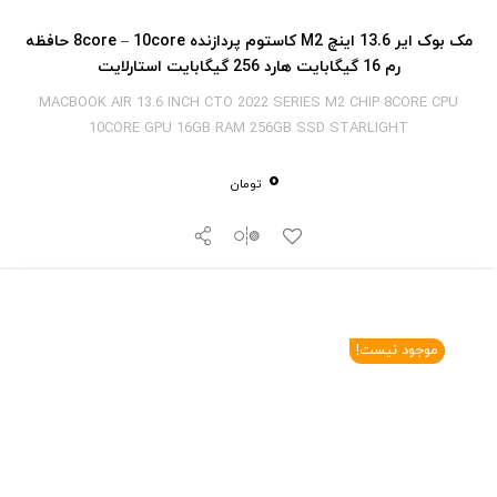
مک بوک ایر 13.6 اینچ M2 کاستوم پردازنده 8core – 10core حافظه
رم 16 گیگابایت هارد 256 گیگابایت استارلایت
MACBOOK AIR 13.6 INCH CTO 2022 SERIES M2 CHIP 8CORE CPU
10CORE GPU 16GB RAM 256GB SSD STARLIGHT
0
تومان
موجود نیست!