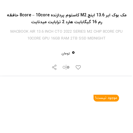
مک بوک ایر 13.6 اینچ M2 کاستوم پردازنده 8core – 10core حافظه
رم 16 گیگابایت هارد 2 ترابایت میدنایت
MACBOOK AIR 13.6 INCH CTO 2022 SERIES M2 CHIP 8CORE CPU
10CORE GPU 16GB RAM 2TB SSD MIDNIGHT
0
تومان
موجود نیست!