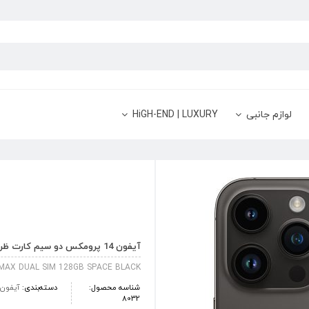
لوازم جانبی
HiGH-END | LUXURY
آیفون 14 پرومکس دو سیم کارت ظرفیت 128 گیگابایت مشکی
 MAX DUAL SIM 128GB SPACE BLACK
شناسه محصول:
دسته‌بندی:
آیفون
8032