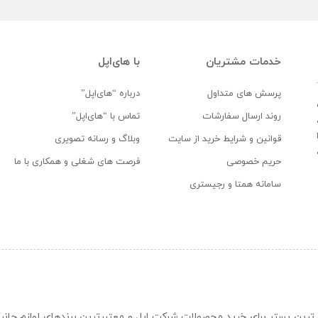
خدمات مشتریان
با های‌اپل
پرسش های متداول
درباره “های‌اپل”
روند ارسال سفارشات
تماس با “های‌اپل”
قوانین و شرایط خرید از سایت
وبلاگ و رسانه تصویری
حریم خصوصی
فرصت های شغلی و همکاری با ما
سامانه همتا و رجیستری
ن و حرفه ای ترین بستر برای خرید محصولات شرکت اپل و معتبرترین برندهای لوازم جا