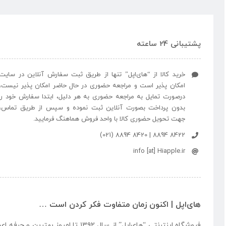
پشتیبانی 24 ساعته
خرید کالا از “های‌اپل” تنها از طریق ثبت سفارش آنلاین در سایت
امکان پذیر است و مراجعه حضوری در حال حاضر امکان پذیر نیست،
درصورت تمایل به مراجعه حضوری به هر دلیل، ابتدا سفارش خود را
بدون پرداخت بصورت آنلاین ثبت نموده و سپس از طریق تماس،
جهت تحویل حضوری کالا با واحد فروش هماهنگ فرمایید.
8422 8894 | 8420 8894 (021)
info [at] Hiapple.ir
های‌اپل | اکنون زمان متفاوت فکر کردن است …
فروشگاه اینترنتی “
های‌اپل
” از سال ۱۳۹۲ تا امروز بهتری