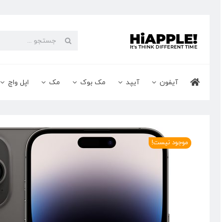
Ski
t
conten
جستجو
برای:
آیفون
آیپد
مک بوک
مک
اپل واچ
موجود نیست!