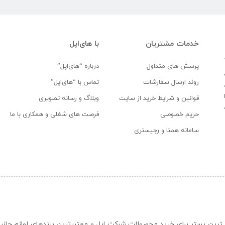
خدمات مشتریان
با های‌اپل
پرسش های متداول
درباره “های‌اپل”
روند ارسال سفارشات
تماس با “های‌اپل”
قوانین و شرایط خرید از سایت
وبلاگ و رسانه تصویری
حریم خصوصی
فرصت های شغلی و همکاری با ما
سامانه همتا و رجیستری
ن و حرفه ای ترین بستر برای خرید محصولات شرکت اپل و معتبرترین برندهای لوازم جا