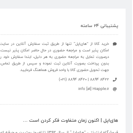
پشتیبانی 24 ساعته
خرید کالا از “های‌اپل” تنها از طریق ثبت سفارش آنلاین در سایت
امکان پذیر است و مراجعه حضوری در حال حاضر امکان پذیر نیست،
درصورت تمایل به مراجعه حضوری به هر دلیل، ابتدا سفارش خود را
بدون پرداخت بصورت آنلاین ثبت نموده و سپس از طریق تماس،
جهت تحویل حضوری کالا با واحد فروش هماهنگ فرمایید.
8422 8894 | 8420 8894 (021)
info [at] Hiapple.ir
های‌اپل | اکنون زمان متفاوت فکر کردن است …
فروشگاه اینترنتی “
های‌اپل
” از سال ۱۳۹۲ تا امروز بهتری