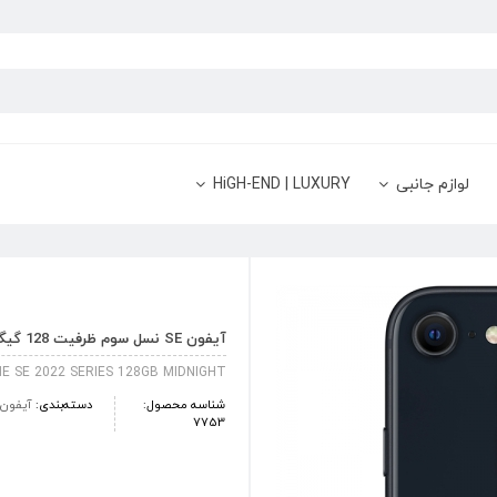
لوازم جانبی
HiGH-END | LUXURY
آیفون SE نسل سوم ظرفیت 128 گیگابایت مشکی
E SE 2022 SERIES 128GB MIDNIGHT
شناسه محصول:
دسته‌بندی:
آیفون
7753