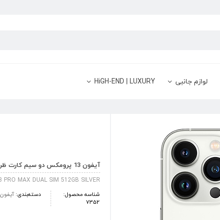
لوازم جانبی
HiGH-END | LUXURY
آیفون 13 پرومکس دو سیم کارت ظرفیت 512 گیگابایت نقره ای
3 PRO MAX DUAL SIM 512GB SILVER
شناسه محصول:
دسته‌بندی:
آیفون
7352