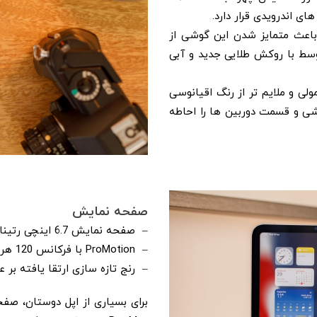
ای اندرویدی قرار دارد.
رائه شده است، باعث متمایز شدن این گوشی از
وسط با روکش طلایی جدید و آبی
جود در پرو مکس 13، روشن تر از آبی آیفون 13 معمولی و ملایم تر از رنگ اقیانوسی
گوشی و قسمت دوربین ها را احاطه
صفحه نمایش
– صفحه نمایش 6.7 اینچی رتینا XDR OLED پویا
– ProMotion با فرکانس 120 هرتز یک آپشن بزرگ است
– رنج تازه سازی ارتقا یافته بر عم