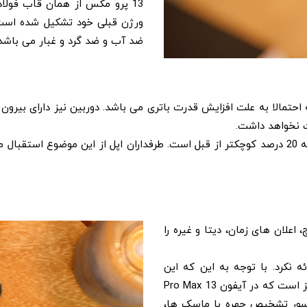
13 پرو مکس از همان قاب فو
ضد آب و ضد گرد و غبار می باشد 
تر و 240 گرم سنگین تر است که احتمالا به علت افزایش قدرت باتری می باشد. دوربین نی
ت نخواهد داشت.
تغییر بزرگ در قسمت ناچ یا بریدگی دوربین مشاهده می گردد که 20 درصد کوچکتر از قبل است. طرفد
اعلان های زمان، دیتا و غیره را
ه نکرد. با توجه به این که این
تکنولوژی در آیپدهای ایر و مینی عرضه شده است، تاسف برانگیز است که در آیفون 13 Pro Max
سور تشخیص چهره با ماسک ها،