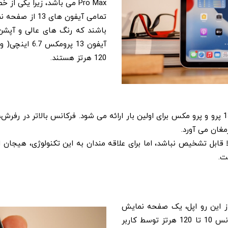
Pro Max می باشد، زیرا یکی از خصوصیات مهم را ارائه می کند: رنج فرکانس تازه سازی بالا.
120 هرتز هستند.
این فناوری از سال 2017 در آیپدها موجود است، اما در آیفون 13 پرو و پرو مکس برای اولین بار ارائه
رمغان می آورد.
از این رو اپل، یک صفحه نمایش
LTPO طراحی نموده است. در این صفحه، امکان انتخاب از فرکانس 10 تا 120 هرتز توسط کاربر