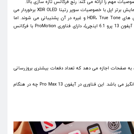
تمامی آیفون های 13 از صفحه نمایش برتر اپل با خصوصیات سوپر رتینا XDR OLED برخوردار می
باشند که رنگ های عالی و آپشن های HDR، True Tone و غیره در آن پشتیبانی می شوند. اما
آیفون 13 پرومکس 6.7 اینچی( و آیفون 13 پرو 6.1 اینچی)، دارای فناوری ProMotion با فرکانس
 می شود. فرکانس بالاتر در رفرش، به صفحات اجازه می دهد که تعداد دفعات بیشتری بروزرسانی
اگرچه ارتقای 60 هرتز به 120 هرتز ممکن است، برای افراد، کاملا قابل تشخیص نباشد، اما برای علاقه مندان به این تکنولوژی، هیجان انگیز می باشد. این فناوری در آیفون 13 Pro Max چه در هنگام