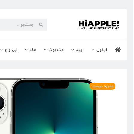
Ski
t
conten
جستجو
برای:
آیفون
آیپد
مک بوک
مک
اپل واچ
موجود نیست!