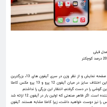
دل قبلی
آیفون 13 Pro Max از نظر اندازه صفحه نمایش و از نظر وزن در سری آیفون های 13، بزرگترین
آیفون می باشد. علی الخصوص این اختلاف سایز در میان آیفون 12 پرو و 13 پرو مکس کاملا
ین گوشی را در دست گرفتم، انتظار این بزرگی را نداشتم.
از نظر ظاهری، این گوشی، خیره کننده است. اگر ظاهر صنعتی که اولین بار در آیفون 12 ارائه شد
رید، آیفون 13 پرو مکس را نیز دوست خواهید داشت، زیرا کاملا مشابه هستند. آیفون