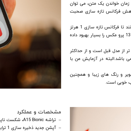
در زمان خواندن یک متن، می توان
ا کاهش فرکانس تازه سازی صحبت
برخی از گوشی های اندروید از جمله Oppo Find X3 Pro می توانند تا فرکانس تازه سازی 1 هرتز
تغییر پیدا کنند. با این وجود باز هم این تغییر، نمایشگر آیفون 13 پرو مکس را بسیار بهبود داده
Pr، صفحه نمایش آیفون 13 Pro Max، روشن تر از مدل قبل است و از حداکثر
هنگام تماشای ویدیوی HDR برخوردار می باشد.البته در آزمایش من با
یر و رنگ های زیبا و همچنین
مشخصات و عملکرد
– تراشه A15 Bionic، شکست ناپذیر است
– آپشن جدید ذخیره سازی 1 ترابایتی برای فیلمبرداران