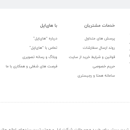
خدمات مشتریان
با های‌اپل
پرسش های متداول
درباره “های‌اپل”
روند ارسال سفارشات
تماس با “های‌اپل”
قوانین و شرایط خرید از سایت
وبلاگ و رسانه تصویری
حریم خصوصی
فرصت های شغلی و همکاری با ما
سامانه همتا و رجیستری
ن و حرفه ای ترین بستر برای خرید محصولات شرکت اپل و معتبرترین برندهای لوازم جا