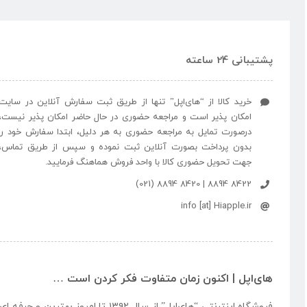
پشتیبانی 24 ساعته
خرید کالا از “های‌اپل” تنها از طریق ثبت سفارش آنلاین در سایت
امکان پذیر است و مراجعه حضوری در حال حاضر امکان پذیر نیست،
درصورت تمایل به مراجعه حضوری به هر دلیل، ابتدا سفارش خود را
بدون پرداخت بصورت آنلاین ثبت نموده و سپس از طریق تماس،
جهت تحویل حضوری کالا با واحد فروش هماهنگ فرمایید.
8422 8894 | 8420 8894 (021)
info [at] Hiapple.ir
های‌اپل | اکنون زمان متفاوت فکر کردن است …
فروشگاه اینترنتی “
های‌اپل
” از سال ۱۳۹۲ تا امروز بهتری