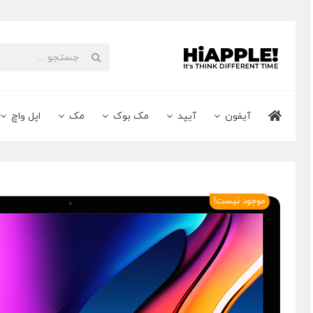
Ski
t
conten
جستجو
برای:
آیفون
آیپد
مک بوک
مک
اپل واچ
موجود نیست!