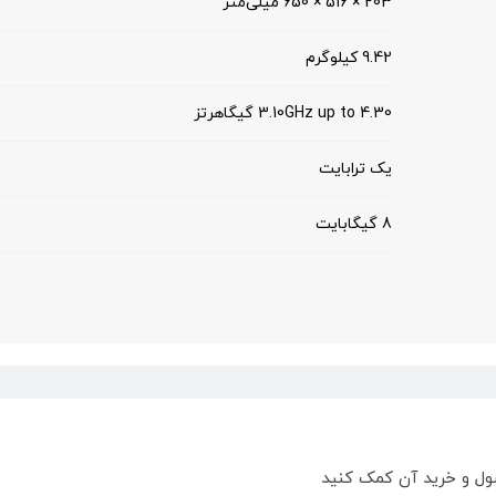
203 × 516 × 650 میلی‌متر
9.42 کیلوگرم
3.10GHz up to 4.30 گیگاهرتز
یک ترابایت
8 گیگابایت
ول و خرید آن کمک کنید