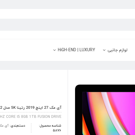
لوازم جانبی
HiGH-END | LUXURY
آی‎ مک 27 اینچ 2019 رتینا 5K مدل MRR02
GHZ CORE I5 8GB 1TB FUSION DRIVE
شناسه محصول:
دسته‌بندی:
آی‎ مک
5876