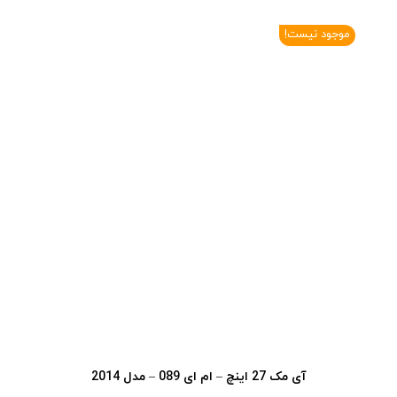
موجود نیست!
آی‎ مک 27 اینچ – ام ای 089 – مدل 2014