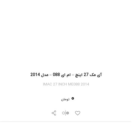
آی‎ مک 27 اینچ – ام ای 088 – مدل 2014
IMAC 27 INCH ME088 2014
0
تومان