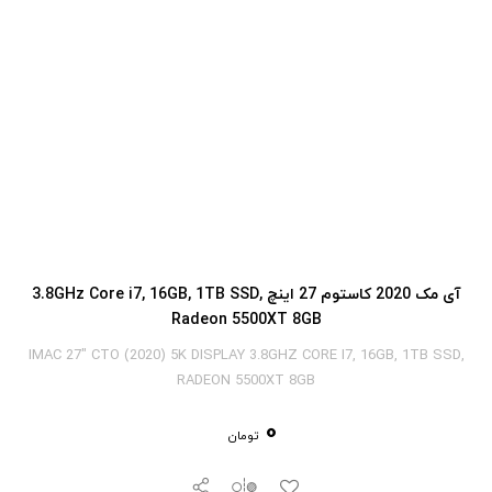
آی‎ مک 2020 کاستوم 27 اینچ 3.8GHz Core i7, 16GB, 1TB SSD,
Radeon 5500XT 8GB
IMAC 27" CTO (2020) 5K DISPLAY 3.8GHZ CORE I7, 16GB, 1TB SSD,
RADEON 5500XT 8GB
0
تومان