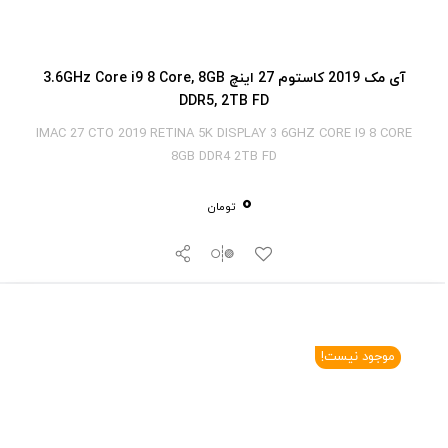
آی‎ مک 2019 کاستوم 27 اینچ 3.6GHz Core i9 8 Core, 8GB
DDR5, 2TB FD
IMAC 27 CTO 2019 RETINA 5K DISPLAY 3 6GHZ CORE I9 8 CORE
8GB DDR4 2TB FD
0
تومان
موجود نیست!