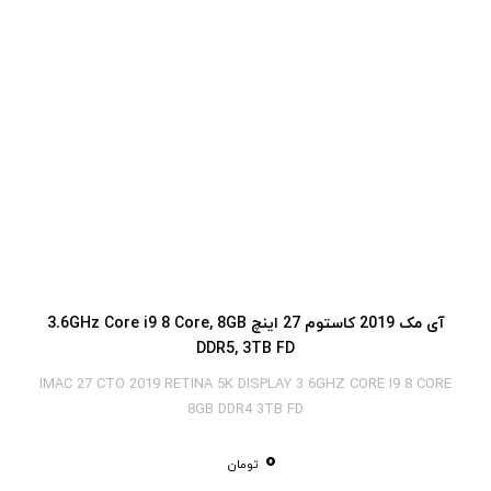
آی‎ مک 2019 کاستوم 27 اینچ 3.6GHz Core i9 8 Core, 8GB
DDR5, 3TB FD
IMAC 27 CTO 2019 RETINA 5K DISPLAY 3 6GHZ CORE I9 8 CORE
8GB DDR4 3TB FD
0
تومان