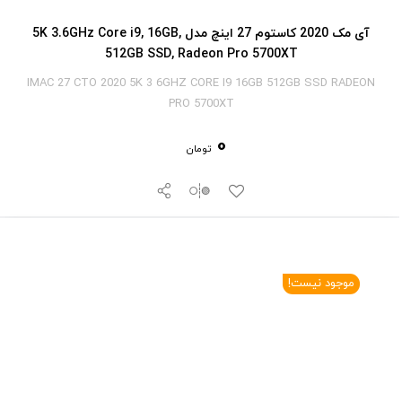
آی‎ مک 2020 کاستوم 27 اینچ مدل 5K 3.6GHz Core i9, 16GB,
512GB SSD, Radeon Pro 5700XT
IMAC 27 CTO 2020 5K 3 6GHZ CORE I9 16GB 512GB SSD RADEON
PRO 5700XT
0
تومان
موجود نیست!