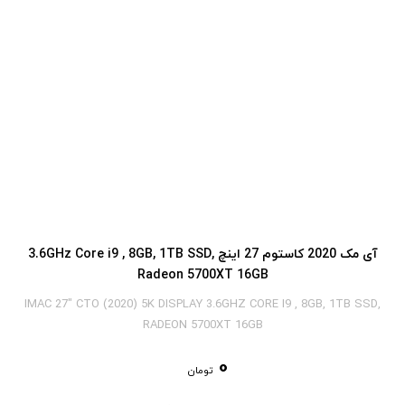
آی‎ مک 2020 کاستوم 27 اینچ 3.6GHz Core i9 , 8GB, 1TB SSD,
Radeon 5700XT 16GB
IMAC 27" CTO (2020) 5K DISPLAY 3.6GHZ CORE I9 , 8GB, 1TB SSD,
RADEON 5700XT 16GB
0
تومان