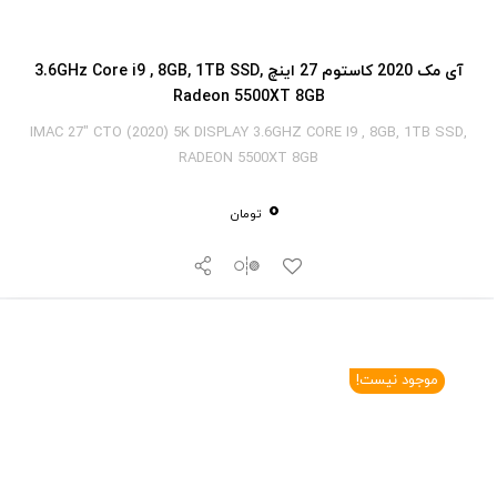
آی‎ مک 2020 کاستوم 27 اینچ 3.6GHz Core i9 , 8GB, 1TB SSD,
Radeon 5500XT 8GB
IMAC 27" CTO (2020) 5K DISPLAY 3.6GHZ CORE I9 , 8GB, 1TB SSD,
RADEON 5500XT 8GB
0
تومان
موجود نیست!