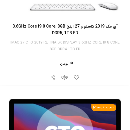
آی‎ مک 2019 کاستوم 27 اینچ 3.6GHz Core i9 8 Core, 8GB
DDR5, 1TB FD
IMAC 27 CTO 2019 RETINA 5K DISPLAY 3 6GHZ CORE I9 8 CORE
8GB DDR4 1TB FD
0
تومان
موجود نیست!