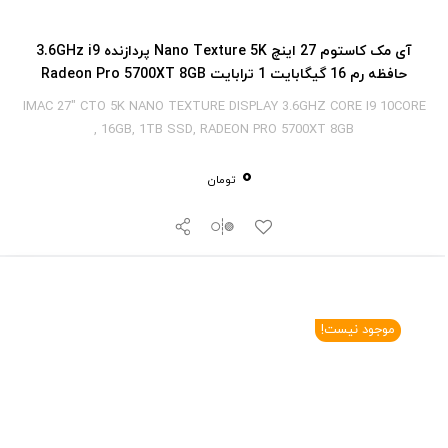
آی‎ مک کاستوم 27 اینچ Nano Texture 5K پردازنده 3.6GHz i9
حافظه رم 16 گیگابایت 1 ترابایت Radeon Pro 5700XT 8GB
IMAC 27" CTO 5K NANO TEXTURE DISPLAY 3.6GHZ CORE I9 10CORE
, 16GB, 1TB SSD, RADEON PRO 5700XT 8GB
0
تومان
موجود نیست!