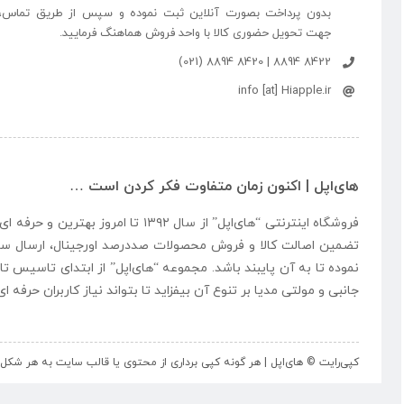
بدون پرداخت بصورت آنلاین ثبت نموده و سپس از طریق تماس،
جهت تحویل حضوری کالا با واحد فروش هماهنگ فرمایید.
8422 8894 | 8420 8894 (021)
info [at] Hiapple.ir
های‌اپل | اکنون زمان متفاوت فکر کردن است …
فروشگاه اینترنتی “
های‌اپل
” از سال ۱۳۹۲ تا امروز بهتری
تضمین اصالت کالا و فروش محصولات صددرصد اورجینال، ارسال سر
نموده تا به آن پایبند باشد. مجموعه “
های‌اپل
” از ابتدای تاسیس تا
جانبی و مولتی مدیا بر تنوع آن بیفزاید تا بتواند نیاز کاربران حرفه 
کپی‌رایت © های‌اپل | هر گونه کپی برداری از محتوی یا قالب سایت به هر ش