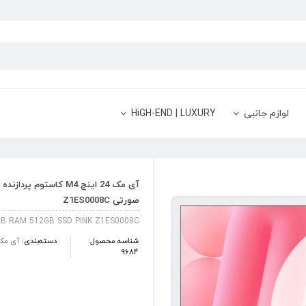
لوازم جانبی
HiGH-END | LUXURY
صورتی Z1ES0008C
GB RAM 512GB SSD PINK Z1ES0008C
شناسه محصول:
دسته‌بندی:
آی‎ مک
9684