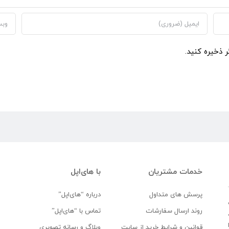
ر ذخیره کنید.
خدمات مشتریان
با های‌اپل
پرسش های متداول
درباره “های‌اپل”
روند ارسال سفارشات
تماس با “های‌اپل”
قوانین و شرایط خرید از سایت
وبلاگ و رسانه تصویری