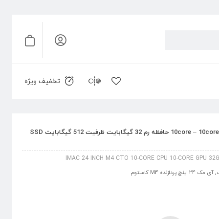
تخفیف ویژه
آی مک 24 اینچ M4 کاستوم پردازنده 10core – 10core حافظه رم 32 گیگابایت ظرفیت 512 گیگابایت SSD
IMAC 24 INCH M4 CTO 10-CORE CPU 10-CORE GPU 32
,
آی مک 24 اینچ پردازنده M4 کاستوم