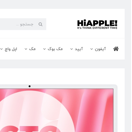
Ski
t
conten
جستجو
برای:
آیفون
آیپد
مک بوک
مک
اپل واچ