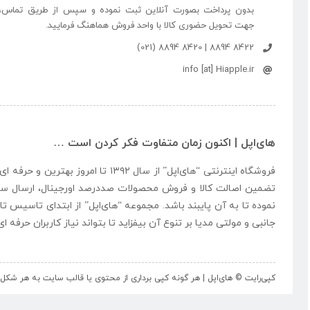
بدون پرداخت بصورت آنلاین ثبت نموده و سپس از طریق تماس،
جهت تحویل حضوری کالا با واحد فروش هماهنگ فرمایید.
8422 8894 | 8420 8894 (021)
info [at] Hiapple.ir
های‌اپل | اکنون زمان متفاوت فکر کردن است …
فروشگاه اینترنتی “
های‌اپل
” از سال ۱۳۹۲ تا امروز بهتری
تضمین اصالت کالا و فروش محصولات صددرصد اورجینال، ارسال سر
نموده تا به آن پایبند باشد. مجموعه “
های‌اپل
” از ابتدای تاسیس تا
جانبی و مولتی مدیا بر تنوع آن بیفزاید تا بتواند نیاز کاربران حرفه 
کپی‌رایت © های‌اپل | هر گونه کپی برداری از محتوی یا قالب سایت به هر ش