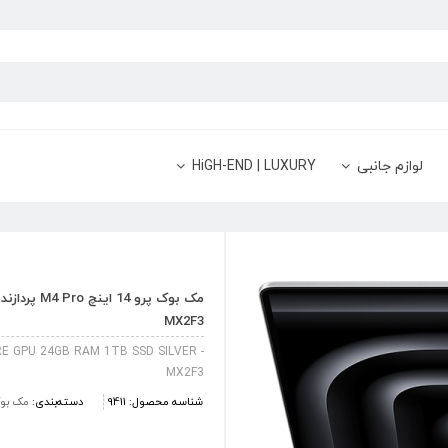
لوازم جانبی
HiGH-END | LUXURY
MX2F3
E GPU 24GB RAM 1TB SSD SILVER -
MX2F3
شناسه محصول:
9411
دسته‌بندی:
مک بوک پرو 