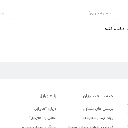
ر ذخیره کنید.
خدمات مشتریان
با های‌اپل
پرسش های متداول
درباره “های‌اپل”
روند ارسال سفارشات
تماس با “های‌اپل”
قوانین و شرایط خرید از سایت
وبلاگ و رسانه تصویری