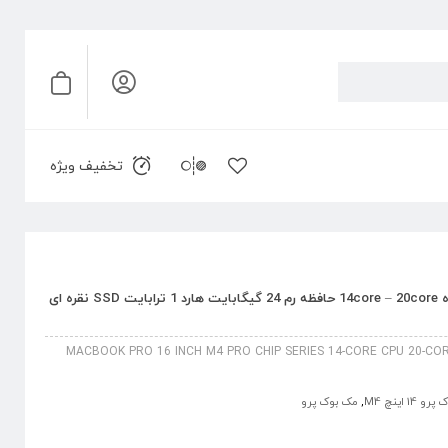
تخفیف ویژه
مک بوک پرو 14 اینچ M4 Pro پردازنده 14core – 20core حافظه رم 24 گیگابایت هارد 1 ترابایت SSD نقره ای
MACBOOK PRO 16 INCH M4 PRO CHIP SERIES 14-CORE CPU 20-COR
14 اینچ M4
,
مک بوک پرو