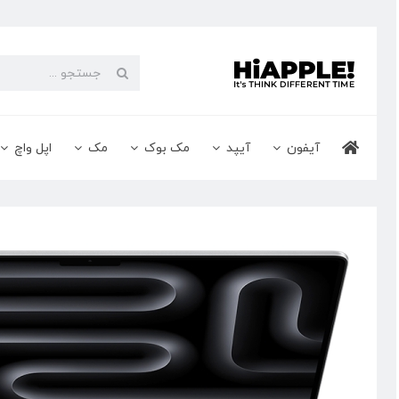
Ski
t
conten
جستجو
برای:
آیفون
آیپد
مک بوک
مک
اپل واچ