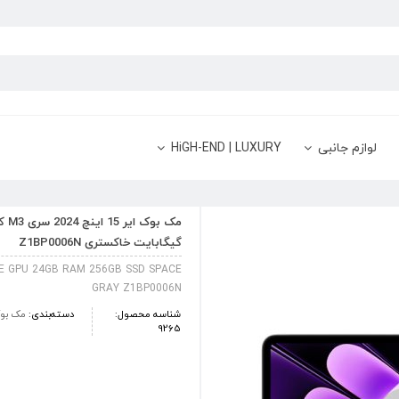
لوازم جانبی
HiGH-END | LUXURY
گیگابایت خاکستری Z1BP0006N
E GPU 24GB RAM 256GB SSD SPACE
GRAY Z1BP0006N
شناسه محصول:
دسته‌بندی:
مک بوک
9265