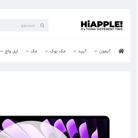
Ski
t
conten
جستجو
برای:
آیفون
آیپد
مک بوک
مک
اپل واچ