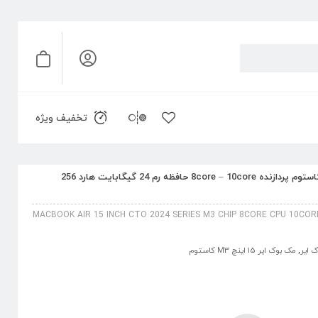
تخفیف ویژه
مک بوک ایر 15 اینچ 2024 سری M3 کاستوم پردازنده 8core – 10core حافظه رم 24 گیگابایت هارد 256
MACBOOK AIR 15 INCH CTO 2024 SERIES M3 CHIP 8CORE CPU 10COR
 ایر
,
مک بوک ایر 15 اینچ M3 کاستوم