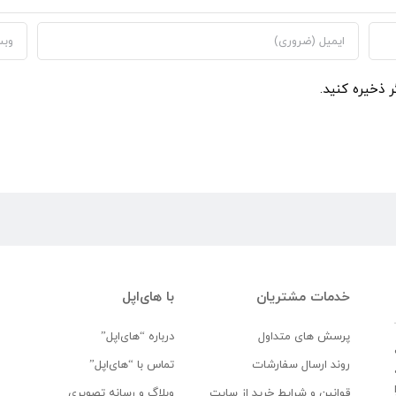
ر ذخیره کنید.
خدمات مشتریان
با های‌اپل
پرسش های متداول
درباره “های‌اپل”
روند ارسال سفارشات
تماس با “های‌اپل”
قوانین و شرایط خرید از سایت
وبلاگ و رسانه تصویری