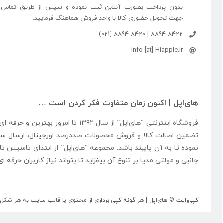
بدون پرداخت بصورت آنلاین ثبت نموده و سپس از طریق تماس،
جهت تحویل حضوری کالا با واحد فروش هماهنگ فرمایید.
8422 8894 | 8420 8894 (021)
info [at] Hiapple.ir
های‌اپل | اکنون زمان متفاوت فکر کردن است …
فروشگاه اینترنتی “
های‌اپل
” از سال ۱۳۹۲ تا امروز بهتری
تضمین اصالت کالا و فروش محصولات صددرصد اورجینال، ارسال سر
نموده تا به آن پایبند باشد. مجموعه “
های‌اپل
” از ابتدای تاسیس تا
جانبی و مولتی مدیا بر تنوع آن بیفزاید تا بتواند نیاز کاربران حرفه 
کپی‌رایت © های‌اپل | هر گونه کپی برداری از محتوی یا قالب سایت به هر ش