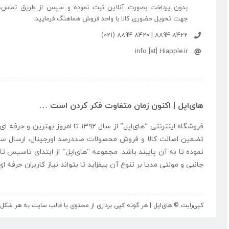
بدون پرداخت بصورت آنلاین ثبت نموده و سپس از طریق تماس،
جهت تحویل حضوری کالا با واحد فروش هماهنگ فرمایید.
8422 8894 | 8420 8894 (021)
info [at] Hiapple.ir
های‌اپل | اکنون زمان متفاوت فکر کردن است …
فروشگاه اینترنتی “
های‌اپل
” از سال ۱۳۹۲ تا امروز بهتری
تضمین اصالت کالا و فروش محصولات صددرصد اورجینال، ارسال سر
نموده تا به آن پایبند باشد. مجموعه “
های‌اپل
” از ابتدای تاسیس تا
جانبی و مولتی مدیا بر تنوع آن بیفزاید تا بتواند نیاز کاربران حرفه 
کپی‌رایت © های‌اپل | هر گونه کپی برداری از محتوی یا قالب سایت به هر ش