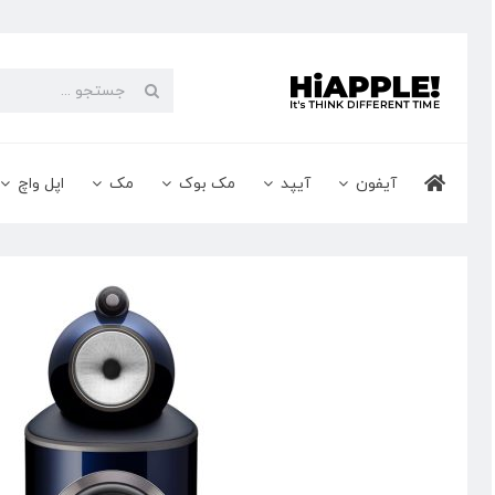
Ski
t
conten
جستجو
برای:
آیفون
آیپد
مک بوک
مک
اپل واچ