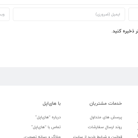
ر ذخیره کنید.
خدمات مشتریان
با های‌اپل
پرسش های متداول
درباره “های‌اپل”
روند ارسال سفارشات
تماس با “های‌اپل”
قوانین و شرایط خرید از سایت
وبلاگ و رسانه تصویری