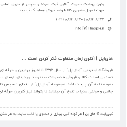
بدون پرداخت بصورت آنلاین ثبت نموده و سپس از طریق تماس،
جهت تحویل حضوری کالا با واحد فروش هماهنگ فرمایید.
8422 8894 | 8420 8894 (021)
info [at] Hiapple.ir
های‌اپل | اکنون زمان متفاوت فکر کردن است …
فروشگاه اینترنتی “
های‌اپل
” از سال ۱۳۹۲ تا امروز بهتری
تضمین اصالت کالا و فروش محصولات صددرصد اورجینال، ارسال سر
نموده تا به آن پایبند باشد. مجموعه “
های‌اپل
” از ابتدای تاسیس تا
جانبی و مولتی مدیا بر تنوع آن بیفزاید تا بتواند نیاز کاربران حرفه 
کپی‌رایت © های‌اپل | هر گونه کپی برداری از محتوی یا قالب سایت به هر ش