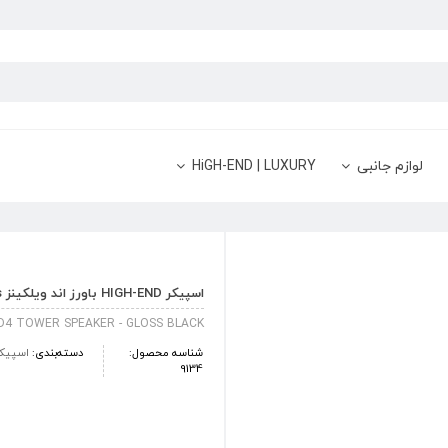
لوازم جانبی
HiGH-END | LUXURY
اسپیکر HIGH-END باورز اند ویلکینز Bowers & Wilkins سری Diamond 800 مدل D4 804 رنگ Gloss Black
 D4 TOWER SPEAKER - GLOSS BLACK
شناسه محصول:
دسته‌بندی:
اسپیک
9134