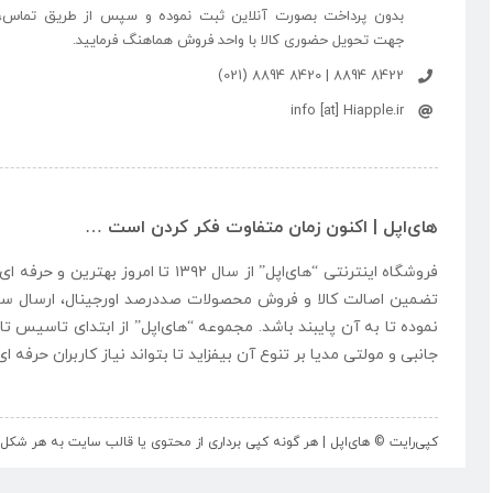
بدون پرداخت بصورت آنلاین ثبت نموده و سپس از طریق تماس،
جهت تحویل حضوری کالا با واحد فروش هماهنگ فرمایید.
8422 8894 | 8420 8894 (021)
info [at] Hiapple.ir
های‌اپل | اکنون زمان متفاوت فکر کردن است …
فروشگاه اینترنتی “
های‌اپل
” از سال ۱۳۹۲ تا امروز بهتری
تضمین اصالت کالا و فروش محصولات صددرصد اورجینال، ارسال سر
نموده تا به آن پایبند باشد. مجموعه “
های‌اپل
” از ابتدای تاسیس تا
جانبی و مولتی مدیا بر تنوع آن بیفزاید تا بتواند نیاز کاربران حرفه 
کپی‌رایت © های‌اپل | هر گونه کپی برداری از محتوی یا قالب سایت به هر ش