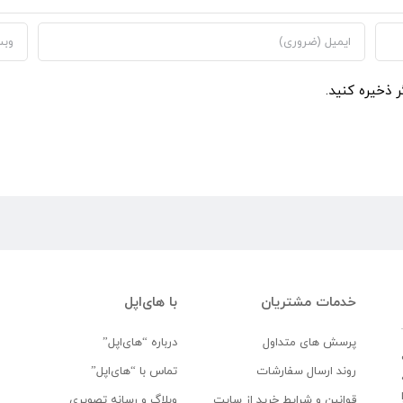
ر ذخیره کنید.
خدمات مشتریان
با های‌اپل
پرسش های متداول
درباره “های‌اپل”
روند ارسال سفارشات
تماس با “های‌اپل”
قوانین و شرایط خرید از سایت
وبلاگ و رسانه تصویری