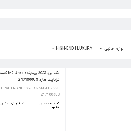
لوازم جانبی
HiGH-END | LUXURY
ترابایت هارد Z171000US
EURAL ENGINE 192GB RAM 4TB SSD
Z171000US
شناسه محصول:
دسته‌بندی:
مک پرو 23
9042