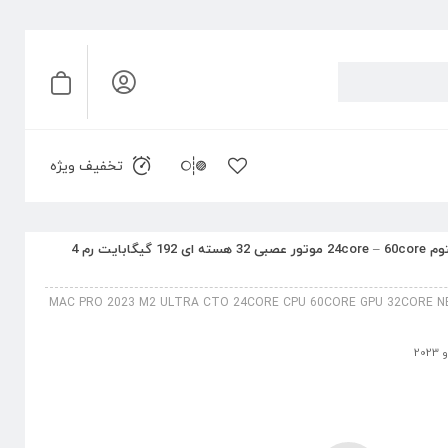
تخفیف ویژه
مک پرو 2023 پردازنده M2 Ultra کاستوم 24core – 60core موتور عصبی 32 هسته ای 192 گیگابایت رم 4
MAC PRO 2023 M2 ULTRA CTO 24CORE CPU 60CORE GPU 32CORE N
20