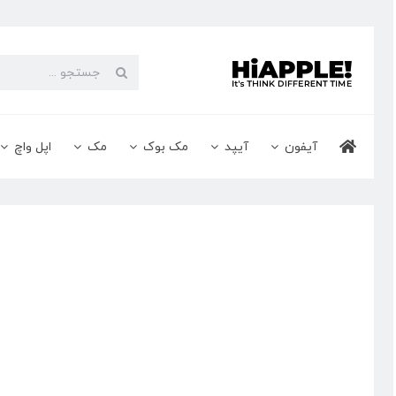
Ski
t
conten
جستجو
برای:
آیفون
آیپد
مک بوک
مک
اپل واچ