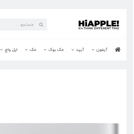
Ski
t
conten
جستجو
برای:
آیفون
آیپد
مک بوک
مک
اپل واچ