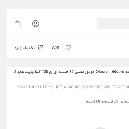
تخفیف ویژه
مک استودیو کاستوم M2 Ultra پردازنده 24core – 60core موتور عصبی 32 هسته ای رم 128 گیگابایت هارد 2
MAC STUDIO CTO M2 ULTRA 24CORE CPU 60CORE GPU 32CORE NE
تودیو
,
مک استودیو M2 کاستوم