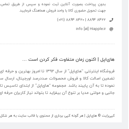
بدون پرداخت بصورت آنلاین ثبت نموده و سپس از طریق تماس،
جهت تحویل حضوری کالا با واحد فروش هماهنگ فرمایید.
8422 8894 | 8420 8894 (021)
info [at] Hiapple.ir
های‌اپل | اکنون زمان متفاوت فکر کردن است …
فروشگاه اینترنتی “
های‌اپل
” از سال ۱۳۹۲ تا امروز بهتری
تضمین اصالت کالا و فروش محصولات صددرصد اورجینال، ارسال سر
نموده تا به آن پایبند باشد. مجموعه “
های‌اپل
” از ابتدای تاسیس تا
جانبی و مولتی مدیا بر تنوع آن بیفزاید تا بتواند نیاز کاربران حرفه 
کپی‌رایت © های‌اپل | هر گونه کپی برداری از محتوی یا قالب سایت به هر ش