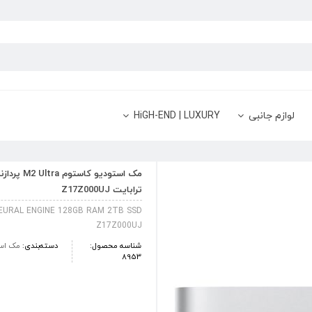
لوازم جانبی
HiGH-END | LUXURY
ترابایت Z17Z000UJ
URAL ENGINE 128GB RAM 2TB SSD
Z17Z000UJ
شناسه محصول:
دسته‌بندی:
مک اس
8953