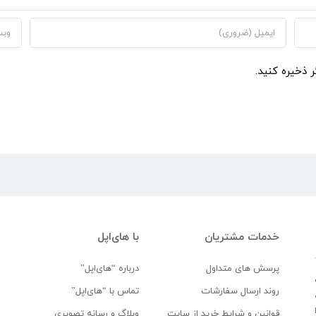
ر ذخیره کنید.
خدمات مشتریان
با های‌اپل
پرسش های متداول
درباره “های‌اپل”
روند ارسال سفارشات
تماس با “های‌اپل”
قوانین و شرایط خرید از سایت
وبلاگ و رسانه تصویری