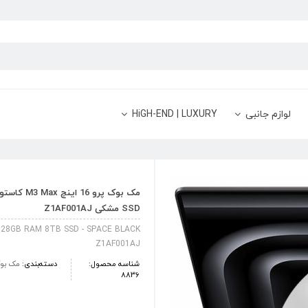
لوازم جانبی
HiGH-END | LUXURY
SSD مشکی Z1AF001AJ
28GB RAM 8TB SSD - SPACE BLACK
Z1AF001AJ
شناسه محصول:
دسته‌بندی:
مک بوک
8836