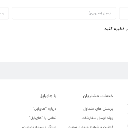
ر ذخیره کنید.
خدمات مشتریان
با های‌اپل
پرسش های متداول
درباره “های‌اپل”
روند ارسال سفارشات
تماس با “های‌اپل”
قوانین و شرایط خرید از سایت
وبلاگ و رسانه تصویری