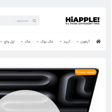
Ski
t
conten
جستجو
برای:
آیفون
آیپد
مک بوک
مک
اپل واچ
موجود نیست!