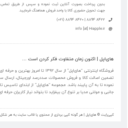
بدون پرداخت بصورت آنلاین ثبت نموده و سپس از طریق تماس،
جهت تحویل حضوری کالا با واحد فروش هماهنگ فرمایید.
8422 8894 | 8420 8894 (021)
info [at] Hiapple.ir
های‌اپل | اکنون زمان متفاوت فکر کردن است …
فروشگاه اینترنتی “
های‌اپل
” از سال ۱۳۹۲ تا امروز بهتری
تضمین اصالت کالا و فروش محصولات صددرصد اورجینال، ارسال سر
نموده تا به آن پایبند باشد. مجموعه “
های‌اپل
” از ابتدای تاسیس تا
جانبی و مولتی مدیا بر تنوع آن بیفزاید تا بتواند نیاز کاربران حرفه 
کپی‌رایت © های‌اپل | هر گونه کپی برداری از محتوی یا قالب سایت به هر ش