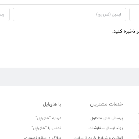
ر ذخیره کنید.
خدمات مشتریان
با های‌اپل
پرسش های متداول
درباره “های‌اپل”
روند ارسال سفارشات
تماس با “های‌اپل”
قوانین و شرایط خرید از سایت
وبلاگ و رسانه تصویری