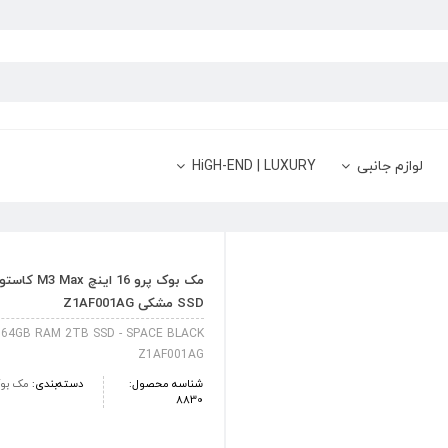
لوازم جانبی
HiGH-END | LUXURY
SSD مشکی Z1AF001AG
64GB RAM 2TB SSD - SPACE BLACK
Z1AF001AG
شناسه محصول:
دسته‌بندی:
مک بوک
8830