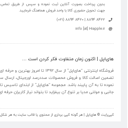
بدون پرداخت بصورت آنلاین ثبت نموده و سپس از طریق تماس،
جهت تحویل حضوری کالا با واحد فروش هماهنگ فرمایید.
8422 8894 | 8420 8894 (021)
info [at] Hiapple.ir
های‌اپل | اکنون زمان متفاوت فکر کردن است …
فروشگاه اینترنتی “
های‌اپل
” از سال ۱۳۹۲ تا امروز بهتری
تضمین اصالت کالا و فروش محصولات صددرصد اورجینال، ارسال سر
نموده تا به آن پایبند باشد. مجموعه “
های‌اپل
” از ابتدای تاسیس تا
جانبی و مولتی مدیا بر تنوع آن بیفزاید تا بتواند نیاز کاربران حرفه 
کپی‌رایت © های‌اپل | هر گونه کپی برداری از محتوی یا قالب سایت به هر ش