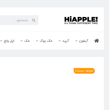
Ski
t
conten
جستجو
برای:
آیفون
آیپد
مک بوک
مک
اپل واچ
موجود نیست!