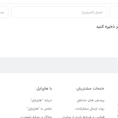
ر ذخیره کنید.
خدمات مشتریان
با های‌اپل
پرسش های متداول
درباره “های‌اپل”
روند ارسال سفارشات
تماس با “های‌اپل”
قوانین و شرایط خرید از سایت
وبلاگ و رسانه تصویری