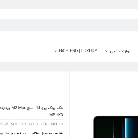
لوازم جانبی
HiGH-END | LUXURY
MPHK3
2GB RAM 1TB SSD SILVER - MPHK3
شناسه محصول:
8210
دسته‌بندی:
مک بوک