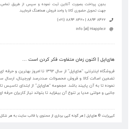
بدون پرداخت بصورت آنلاین ثبت نموده و سپس از طریق تماس،
جهت تحویل حضوری کالا با واحد فروش هماهنگ فرمایید.
8422 8894 | 8420 8894 (021)
info [at] Hiapple.ir
های‌اپل | اکنون زمان متفاوت فکر کردن است …
فروشگاه اینترنتی “
های‌اپل
” از سال ۱۳۹۲ تا امروز بهتری
تضمین اصالت کالا و فروش محصولات صددرصد اورجینال، ارسال سر
نموده تا به آن پایبند باشد. مجموعه “
های‌اپل
” از ابتدای تاسیس تا
جانبی و مولتی مدیا بر تنوع آن بیفزاید تا بتواند نیاز کاربران حرفه 
کپی‌رایت © های‌اپل | هر گونه کپی برداری از محتوی یا قالب سایت به هر ش