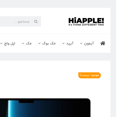
Ski
t
conten
جستجو
برای:
آیفون
آیپد
مک بوک
مک
اپل واچ
موجود نیست!