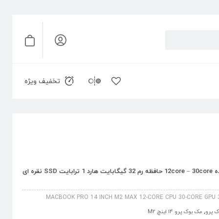
تخفیف ویژه
مک بوک پرو 14 اینچ M2 Max پردازنده 12core – 30core حافظه رم 32 گیگابایت هارد 1 ترابایت SSD نقره ای
MACBOOK PRO 14 INCH M2 MAX 12-CORE CPU 30-CORE GPU 3
 پرو
,
مک بوک پرو 14 اینچ M2