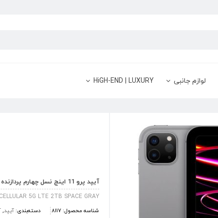
لوازم جانبی
HiGH-END | LUXURY
آیپد پرو 11 اینچ نسل چهارم پردازنده M2 ظرفیت 2 ترابایت سلولار خاکستری
 CELLULAR 5G LTE 2TB SPACE GRAY
شناسه محصول:
8117
دسته‌بندی:
آیپد
,
آی