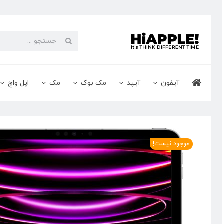
Ski
t
conten
جستجو
برای:
آیفون
آیپد
مک بوک
مک
اپل واچ
موجود نیست!