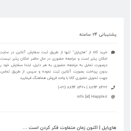
پشتیبانی 24 ساعته
خرید کالا از “های‌اپل” تنها از طریق ثبت سفارش آنلاین در سایت
امکان پذیر است و مراجعه حضوری در حال حاضر امکان پذیر نیست،
درصورت تمایل به مراجعه حضوری به هر دلیل، ابتدا سفارش خود را
بدون پرداخت بصورت آنلاین ثبت نموده و سپس از طریق تماس،
جهت تحویل حضوری کالا با واحد فروش هماهنگ فرمایید.
8422 8894 | 8420 8894 (021)
info [at] Hiapple.ir
های‌اپل | اکنون زمان متفاوت فکر کردن است …