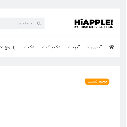
Ski
t
conten
جستجو
برای:
آیفون
آیپد
مک بوک
مک
اپل واچ
موجود نیست!