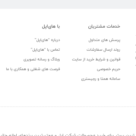
خدمات مشتریان
با های‌اپل
پرسش های متداول
درباره “های‌اپل”
روند ارسال سفارشات
تماس با “های‌اپل”
قوانین و شرایط خرید از سایت
وبلاگ و رسانه تصویری
حریم خصوصی
فرصت های شغلی و همکاری با ما
سامانه همتا و رجیستری
ن و حرفه ای ترین بستر برای خرید محصولات شرکت اپل و معتبرترین برندهای لوازم جا