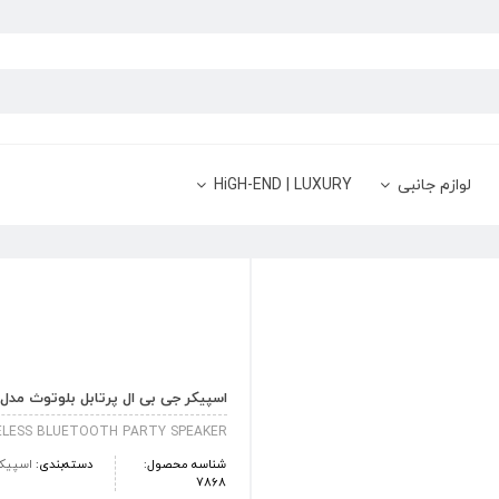
لوازم جانبی
HiGH-END | LUXURY
اسپیکر جی بی ال پرتابل بلوتوث مدل JBL PartyBox 100
ELESS BLUETOOTH PARTY SPEAKER
شناسه محصول:
دسته‌بندی:
اسپیک
7868