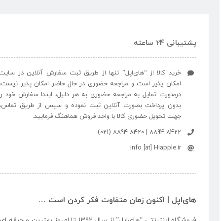
پشتیبانی 24 ساعته
خرید کالا از “های‌اپل” تنها از طریق ثبت سفارش آنلاین در سایت
امکان پذیر است و مراجعه حضوری در حال حاضر امکان پذیر نیست،
درصورت تمایل به مراجعه حضوری به هر دلیل، ابتدا سفارش خود را
بدون پرداخت بصورت آنلاین ثبت نموده و سپس از طریق تماس،
جهت تحویل حضوری کالا با واحد فروش هماهنگ فرمایید.
8422 8894 | 8420 8894 (021)
info [at] Hiapple.ir
های‌اپل | اکنون زمان متفاوت فکر کردن است …
فروشگاه اینترنتی “
های‌اپل
” از سال ۱۳۹۲ تا امروز بهتری