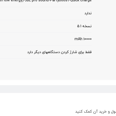
th low energy)-JBL pro sound-Partyboost-Quick charge-
ندارد
نسخه 5.1
10000 mAh
فقط برای شارژ کردن دستگاههای دیگر دارد
ول و خرید آن کمک کنید