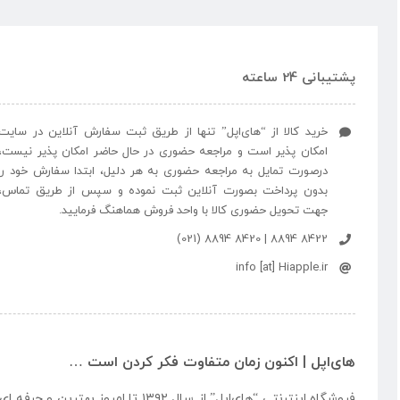
پشتیبانی 24 ساعته
خرید کالا از “های‌اپل” تنها از طریق ثبت سفارش آنلاین در سایت
امکان پذیر است و مراجعه حضوری در حال حاضر امکان پذیر نیست،
درصورت تمایل به مراجعه حضوری به هر دلیل، ابتدا سفارش خود را
بدون پرداخت بصورت آنلاین ثبت نموده و سپس از طریق تماس،
جهت تحویل حضوری کالا با واحد فروش هماهنگ فرمایید.
8422 8894 | 8420 8894 (021)
info [at] Hiapple.ir
های‌اپل | اکنون زمان متفاوت فکر کردن است …
فروشگاه اینترنتی “
های‌اپل
” از سال ۱۳۹۲ تا امروز بهتری