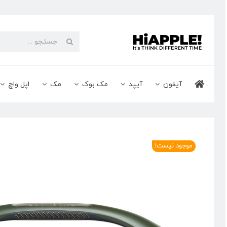
Ski
t
conten
جستجو
برای:
آیفون
آیپد
مک بوک
مک
اپل واچ
موجود نیست!