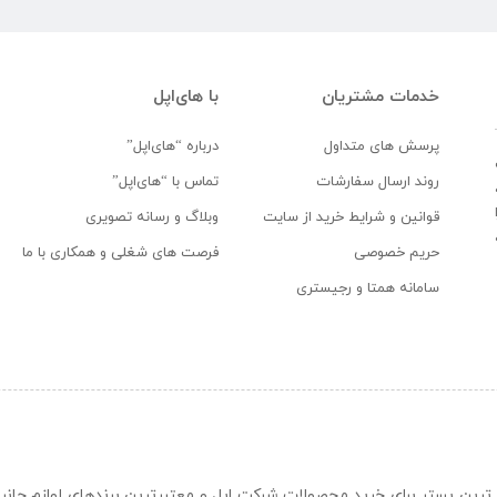
خدمات مشتریان
با های‌اپل
پرسش های متداول
درباره “های‌اپل”
روند ارسال سفارشات
تماس با “های‌اپل”
قوانین و شرایط خرید از سایت
وبلاگ و رسانه تصویری
حریم خصوصی
فرصت های شغلی و همکاری با ما
سامانه همتا و رجیستری
ن و حرفه ای ترین بستر برای خرید محصولات شرکت اپل و معتبرترین برندهای لوازم جا