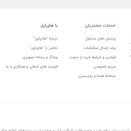
خدمات مشتریان
با های‌اپل
پرسش های متداول
درباره “های‌اپل”
روند ارسال سفارشات
تماس با “های‌اپل”
قوانین و شرایط خرید از سایت
وبلاگ و رسانه تصویری
حریم خصوصی
فرصت های شغلی و همکاری با ما
سامانه همتا و رجیستری
ن و حرفه ای ترین بستر برای خرید محصولات شرکت اپل و معتبرترین برندهای لوازم جا