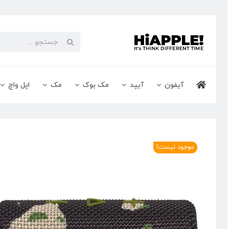
Ski
t
conten
جستجو
برای:
آیفون
آیپد
مک بوک
مک
اپل واچ
موجود نیست!