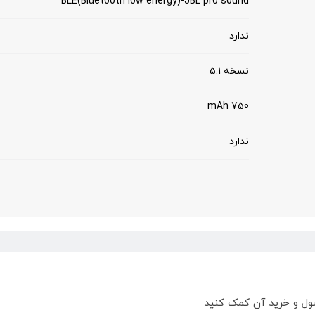
BLE(Bluetooth low energy)-JBL pro sound
ندارد
نسخه 5.1
750 mAh
ندارد
ول و خرید آن کمک کنید