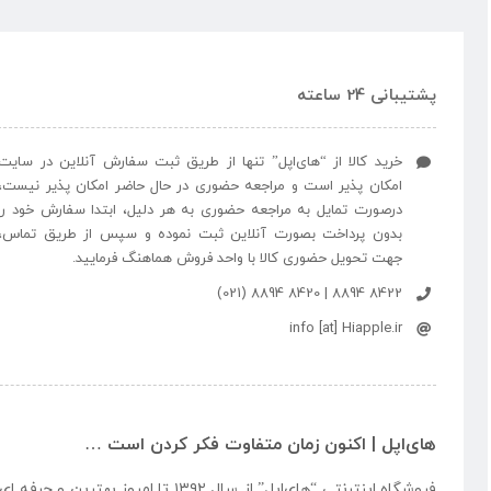
پشتیبانی 24 ساعته
خرید کالا از “های‌اپل” تنها از طریق ثبت سفارش آنلاین در سایت
امکان پذیر است و مراجعه حضوری در حال حاضر امکان پذیر نیست،
درصورت تمایل به مراجعه حضوری به هر دلیل، ابتدا سفارش خود را
بدون پرداخت بصورت آنلاین ثبت نموده و سپس از طریق تماس،
جهت تحویل حضوری کالا با واحد فروش هماهنگ فرمایید.
8422 8894 | 8420 8894 (021)
info [at] Hiapple.ir
های‌اپل | اکنون زمان متفاوت فکر کردن است …
فروشگاه اینترنتی “
های‌اپل
” از سال ۱۳۹۲ تا امروز بهتری