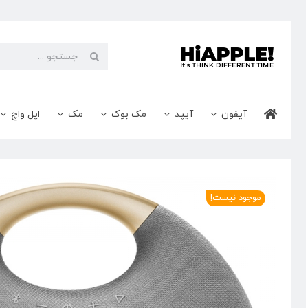
Ski
t
conten
جستجو
برای:
آیفون
آیپد
مک بوک
مک
اپل واچ
موجود نیست!