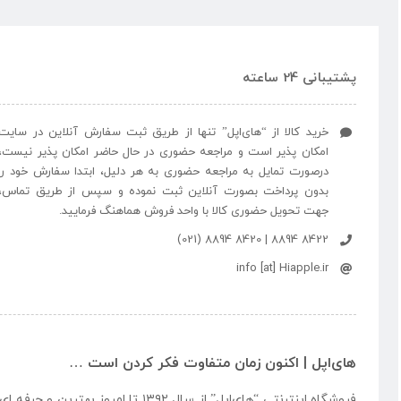
پشتیبانی 24 ساعته
خرید کالا از “های‌اپل” تنها از طریق ثبت سفارش آنلاین در سایت
امکان پذیر است و مراجعه حضوری در حال حاضر امکان پذیر نیست،
درصورت تمایل به مراجعه حضوری به هر دلیل، ابتدا سفارش خود را
بدون پرداخت بصورت آنلاین ثبت نموده و سپس از طریق تماس،
جهت تحویل حضوری کالا با واحد فروش هماهنگ فرمایید.
8422 8894 | 8420 8894 (021)
info [at] Hiapple.ir
های‌اپل | اکنون زمان متفاوت فکر کردن است …
فروشگاه اینترنتی “
های‌اپل
” از سال ۱۳۹۲ تا امروز بهتری