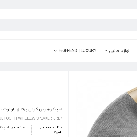
لوازم جانبی
HiGH-END | LUXURY
اسپیکر هارمن کاردن پرتابل بلوتوث مدل Onyx Studio 6 خا
UETOOTH WIRELESS SPEAKER GREY
شناسه محصول:
دسته‌بندی:
اسپیک
7804