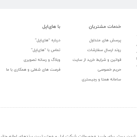
خدمات مشتریان
با های‌اپل
پرسش های متداول
درباره “های‌اپل”
روند ارسال سفارشات
تماس با “های‌اپل”
قوانین و شرایط خرید از سایت
وبلاگ و رسانه تصویری
حریم خصوصی
فرصت های شغلی و همکاری با ما
سامانه همتا و رجیستری
ن و حرفه ای ترین بستر برای خرید محصولات شرکت اپل و معتبرترین برندهای لوازم جا