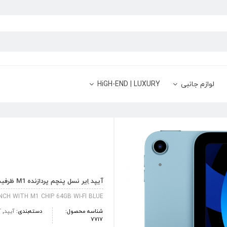
لوازم جانبی
HiGH-END | LUXURY
آیپد اِیر نسل پنچم پردازنده M1 ظرفیت 64 گیگابایت WiFi آبی
NCH WITH M1 CHIP 64GB WI-FI BLUE
شناسه محصول:
دسته‌بندی:
آیپد
,
آ
7717