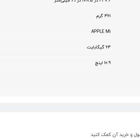
247.6 در 178.5 در 6.1 میلی‌متر
461 گرم
APPLE M1
64 گیگابایت
10.9 اینچ
ول و خرید آن کمک کنید