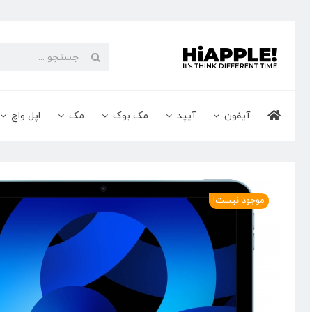
Ski
t
conten
جستجو
برای:
آیفون
آیپد
مک بوک
مک
اپل واچ
موجود نیست!