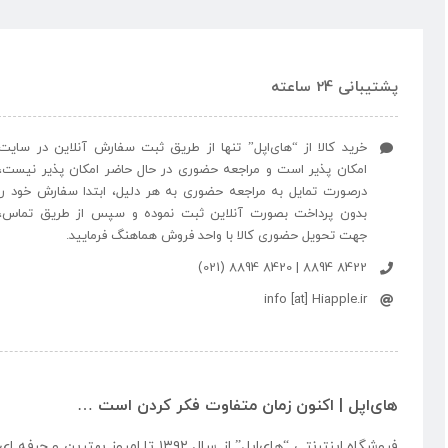
پشتیبانی 24 ساعته
خرید کالا از “های‌اپل” تنها از طریق ثبت سفارش آنلاین در سایت
امکان پذیر است و مراجعه حضوری در حال حاضر امکان پذیر نیست،
درصورت تمایل به مراجعه حضوری به هر دلیل، ابتدا سفارش خود را
بدون پرداخت بصورت آنلاین ثبت نموده و سپس از طریق تماس،
جهت تحویل حضوری کالا با واحد فروش هماهنگ فرمایید.
8422 8894 | 8420 8894 (021)
info [at] Hiapple.ir
های‌اپل | اکنون زمان متفاوت فکر کردن است …
فروشگاه اینترنتی “
های‌اپل
” از سال ۱۳۹۲ تا امروز بهتری