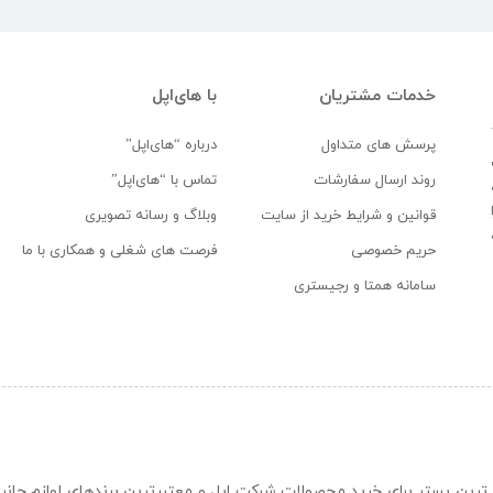
خدمات مشتریان
با های‌اپل
پرسش های متداول
درباره “های‌اپل”
روند ارسال سفارشات
تماس با “های‌اپل”
قوانین و شرایط خرید از سایت
وبلاگ و رسانه تصویری
حریم خصوصی
فرصت های شغلی و همکاری با ما
سامانه همتا و رجیستری
ن و حرفه ای ترین بستر برای خرید محصولات شرکت اپل و معتبرترین برندهای لوازم جا