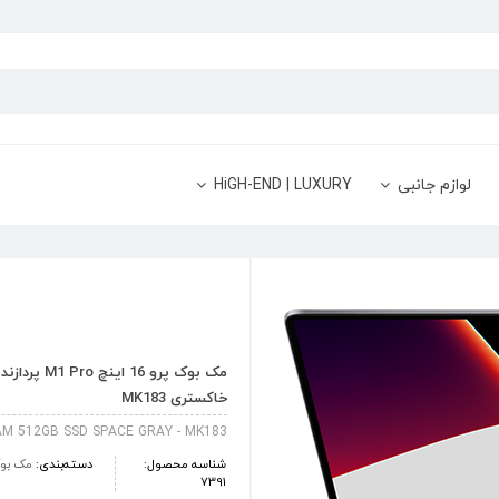
لوازم جانبی
HiGH-END | LUXURY
خاکستری MK183
M 512GB SSD SPACE GRAY - MK183
شناسه محصول:
دسته‌بندی:
مک بوک
7391