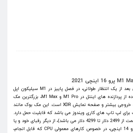
مک بوک M1 Max پرو 16 اینچی بعد از یک انتظار طولانی، در فصل پاییز در M1 سیلیکون اپل
عرضه گردید. علاوه بر عدم استفاده از پردازنده های اینتل در M1 Pro و M1 Max، بزرگترین مک
بوک با تعداد پورت های ورودی و خروجی بیشتر و صفحه نمایش XDR است. این مک بوک مانند
رای لپ تاپ های کاری ویندوز می باشد که قابلیت حمل دارد.
مک بوک پرو 16 اینچی (شروع قیمت از 2499 دلار تا 4299 دلار می باشد)، از دیگر رقبای خود و یا
از برادر کوچکتر خود مک بوک پرو 14 اینچی، در خصوص کارهای معمولی CPU که قابل انجام،