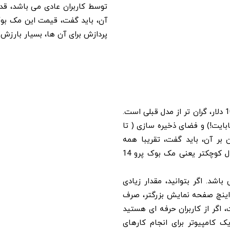
توسط کاربران عادی می باشد، قدرت 
آن، باید گفت، قیمت این مک بوک
پردازش برای آن ها، بسیار بارزش
مک بوک M1 Max پرو 16 اینچی با پیکربندی اولیه خود، حدود 100 دلار، گران تر از مدل قبلی است.
ن پردازنده M1 Max، حافظه فوق العاده ( تا 64 گیگابایت!) و فضای ذخیره سازی ( تا
 بر آن، باید گفت، تقریبا همه
ویژگی های استاندارد و اختیاری مک بوک پرو 16 اینچی، در مدل کوچکتر یعنی مک بوک پرو 14
باشد. اگر بتوانید، مقدار زیادی
ژی برای حمل یک مک بوک حجیم تر و سنگین تر به خاطر 2 اینچ صفحه نمایش بزرگتر، صرف
این صورت، اگر از کاربران حرفه ای هستید
 کامپیوتر برای انجام کارهای