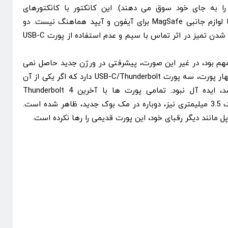
 را به جای خود سوق می دهند). این کانکتور با کانکتورهای
MagSafe قبلی سازگار نبوده و با لوازم جانبی MagSafe برای آیفون و آیپد هماهنگ نیست. دو
مزیت این کانکتور عبارتند از: جدا شدن تمیز در اثر تماس با سیم و عدم استفاده از پورت USB-C
هم بود، در غیر این صورت، پیشرفتی در ورژن جدید حاصل نمی
شد، زیرا لپ تاپ جدید به جای چهار پورت، سه پورت USB-C/Thunderbolt دارد که اگر یکی از آن
ها، برای شارژر استفاده می شد، ایده آل نبود. تمامی پورت ها با آخرین Thunderbolt 4
پشتیبانی می شوند. همچنین جک 3.5 میلیمتری نیز، دوباره در مک بوک جدید، ظاهر شده است.
 مانند دیگر رقبای خود، این پورت قدیمی را رها نکرده است.