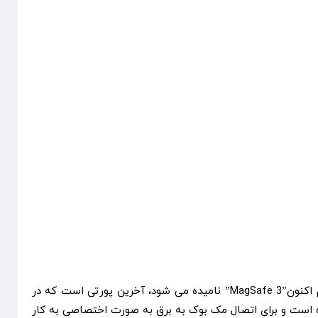
کانکتور برق MagSafe نیز که هم اکنون”3 MagSafe” نامیده می شود، آخرین پورتی است که در
ی ظاهر شده است و برای اتصال مک بوک به برق به صورت اختصاصی به کار