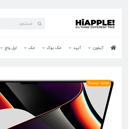
Ski
t
conten
جستجو
برای:
آیفون
آیپد
مک بوک
مک
اپل واچ
موجود نیست!