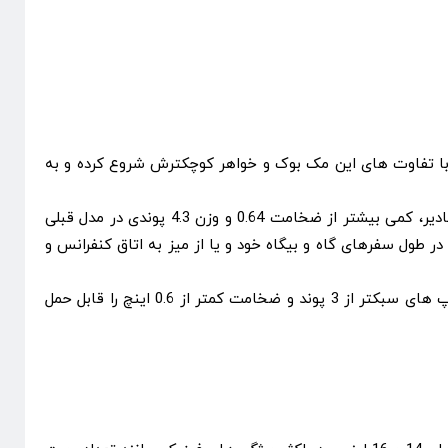
 بوک M1 Max پرو 16 اینچی باشید، اجازه بدهید، بررسی را با تفاوت های این مک بوک و خواهر کوچکترش شروع کرده و به
ابعاد مک بوک پرو 16 اینچی، عبارت است از: ضخامت 0.66، طول 14 و عرض 9.8 اینچ. وزن این مک بوک نیز، 4.8 پوند می باشد. این مقادیر، کمی بیشتر از ضخامت 0.64 و وزن 4.3 پوندی در مدل قبلی
 طول سفرهای گاه و بیگاه خود و یا از میز به اتاق کنفرانس و
با وجودی که این مک بوک، به صورت قابل توجهی، سنگین است، اما لپ تاپی نیست که اصلا، قابل حمل نباشد. (به طور کلی، ما لپ تاپ های سبکتر از 3 پوند و ضخامت کمتر از 0.6 اینچ را قابل حمل