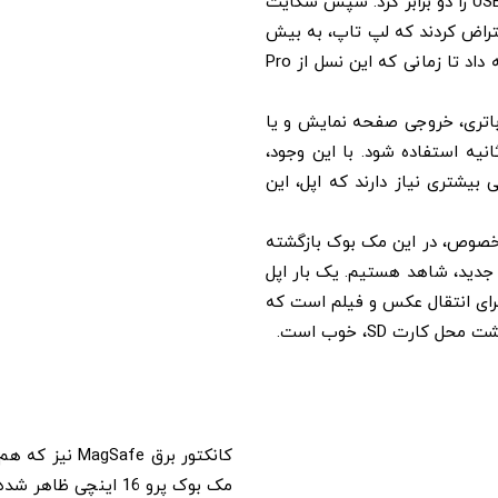
در لپ تاپ را حذف کرده و در عوض پورت های USB-C/Thunderbolt را دو برابر کرد. سپس شکایت
عتراض کردند که لپ تاپ، به بیش
از یک نوع پورت احتیاج دارد. با این وجود، اپل به طرح خود، ادامه داد تا زمانی که این نسل از Pro
رژر باتری، خروجی صفحه نمایش و یا
خروجی با سرعت 40 گیگابایت بر ثانیه استفاده شود. با این وجود،
بیشتری نیاز دارند که اپل، این
پتور مخصوص، در این مک بوک بازگشته
بوک پرو های جدید، شاهد هستیم. یک بار اپل
دادن کارت SD، راهی نامناسب برای انتقال عکس و فیلم است که
ارت SD، خوب است.
مک بوک پرو 16 اینچ