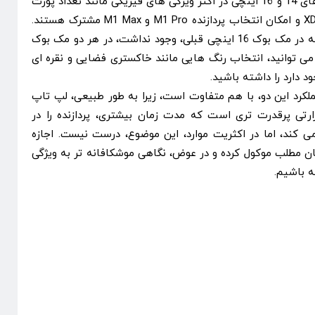
جدا از بحث اندازه، مک بوک پرو های 14 و 16 اینچی در اکثر ویژگی های فیزیکی مانند تعداد پورت
های ورودی و خروجی، نمایشگر XDR و امکان انتخاب پردازنده M1 Pro و M1 Max مشترک هستند.
حتی قسمت قرار گرفتن دوربین که در مک بوک 16 اینچی قبلی، وجود نداشت، در هر دو مک بوک
می توانید، انتخاب رنگ هایی مانند خاکستری فضایی و نقره ای
د دارد را داشته باشید.
لکرد این دو، با هم متفاوت است، زیرا به طور طبیعی، لپ تاپ
رتی پرقدرت تری است که مدت زمان بیشتری، پردازنده را در
ی کند، اما در اکثریت موارد، این موضوع، درست نیست. اجازه
یان مطلب موکول کرده و در عوض، نگاهی موشکافانه تر به ویژگی