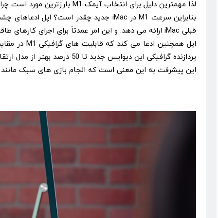
لذا مهمترین دلیل برای انتخاب آیمک M1 بارزترین مورد است چرا که پردازنده جدید باید تحت برخی شرایط عملکرد بسیار بالایی را ارائه دهد و این همان چیزی است که آیمک وعده اش را می دهد.
قبلی iMac ارائه می دهد. و این امر عمدتاً برای اجرای کارهای طاقت فرسا و پرمخاطره چون ویرایش ویدیو ها و باز کردن نرم افزارهای سنگین مهم است.
پردازنده گرافیکی این دیوایس جدید تا 50 درصد بهتر از مدل ارتقا یافته 21.5 اینچی با پردازنده گرافیکی AMD Radeon می باشد.
این پیشرفت به این معنی است که انجام بازی های سبک مانند Minecraft یا انجام کارهایی که به GPU بالا نیاز دارند در این آپدیت جدید بسیار لذت بخش تر خواهد بود