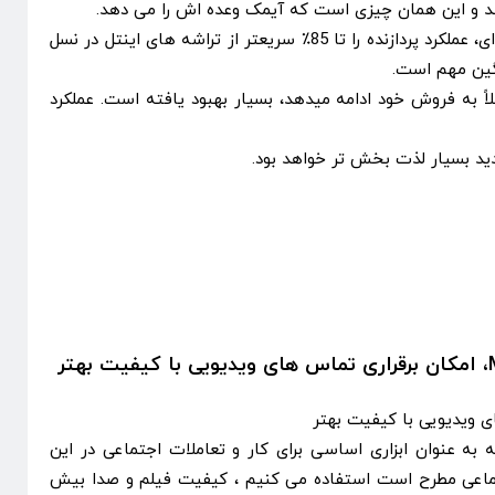
بنابراین سرعت M1 در iMac جدید چقدر است؟ اپل ادعاهای چشمگیری را مطرح می کند. به ادعای شرکت اپل این پردازنده هشت هسته ای، عملکرد پردازنده را تا 85٪ سریعتر از تراشه های اینتل در نسل
M1 در مقایسه با گرافیک یکپارچه اینتل در نسخه iMac 21.5 اینچی قدیمی که فعلاً به فروش خود ادامه میدهد، بسیار بهبود یافته است. عملکرد
ی ویدیویی با کیفیت بهتر
انه به عنوان ابزاری اساسی برای کار و تعاملات اجتماعی در این
ماعی مطرح است استفاده می کنیم ، کیفیت فیلم و صدا بیش