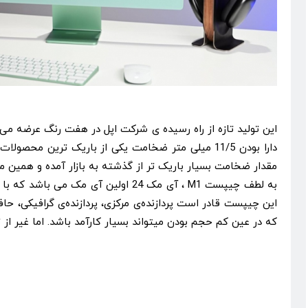
دارا بودن 11/5 میلی متر ضخامت یکی از باریک تری
مقدار ضخامت بسیار باریک تر از گذشته به بازار آمده و همین 
این چیپست قادر است پردازنده‌ی مرکزی، پردازنده‌ی گرافیکی، 
که در عین کم حجم بودن میتواند بسیار کارآمد باشد. اما غیر از ترکیب M1، مک بوک جدید مشابه نسخه ی قبلی خودش است و تفاوت دیگری در آپدیت 