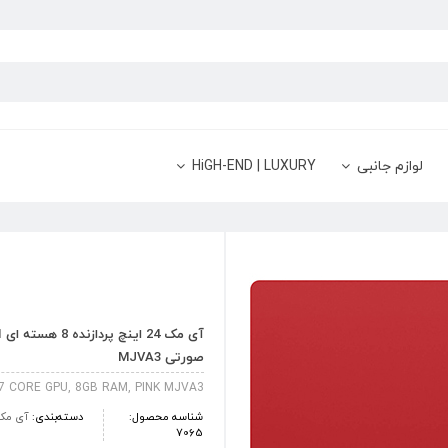
لوازم جانبی
HiGH-END | LUXURY
صورتی MJVA3
 7 CORE GPU, 8GB RAM, PINK MJVA3
شناسه محصول:
دسته‌بندی:
آی‎ مک
7065