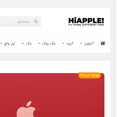
Ski
t
conten
جستجو
برای:
آیفون
آیپد
مک بوک
مک
اپل واچ
موجود نیست!