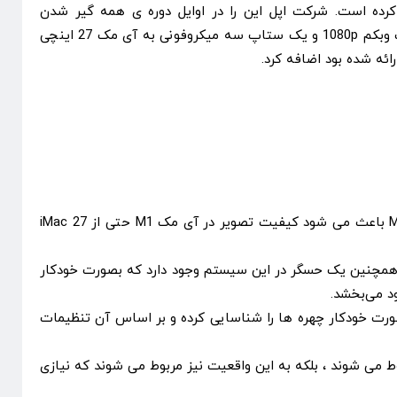
کرده است. شرکت اپل این را در اوایل دوره ی همه گیر شدن
تشخیص داد و به همین دلیل یک وبکم 1080p و یک ستاپ سه میکروفونی به آی مک 27 اینچی
ئه شده بود اضافه کرد.
همچنین آی مک جدید 24 اینچی مجهز به تراشه ی M1 دارای یک وب کم 1080p است و اپل میگوید که قابلیت های پردازش تصویر M1 باعث می شود کیفیت تصویر در آی مک M1 حتی از iMac 27
 همچنین یک حسگر در این سیستم وجود دارد که بصورت خودکار
Apple  انجام می شد. این قابلیت می توانست به صورت خودکار چهره ها را شناسایی کرده و بر اساس آن تنظیمات
دید 24 اینچی،M1 همه این محاسبات را کنترل خواهد کرد. این پیشرفت های بالقوه نه تنها به مزایای عملکرد ذاتی M1 مربوط می شوند ، بلکه به این واقعیت نیز مربوط می شوند که نیازی