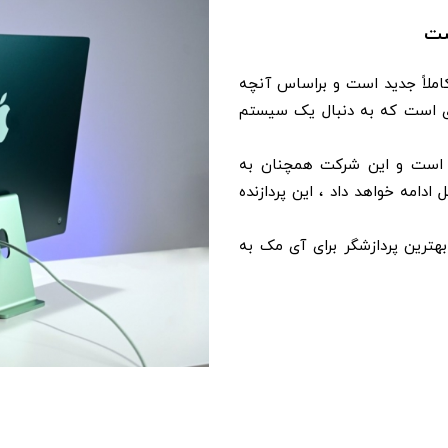
د گفت که آی مک 24 M1 یک رایانه کاملاً جدید است و براساس آنچه
ادی است که به دنبال یک سیستم
ط با پردازنده Apple M1 در دسترس است و این شرکت همچنان به
دازنده های اینتل ادامه خواهد داد ، این پردازنده
اینرو در اینجا 5 دلیل وجود دارد که به ما می گوید چرا M1 بهترین پردازشگر برای آی مک به