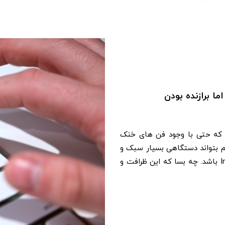
 منطقی است که حتی با وجود فن های خنک
تگاه اضافه شده اند. آی مک 24 M1 هنوز هم بتواند دستگاهی بسیار سبک و
باریک نسبت به طراحی قدیمی iMac های مجهز به تراشه ی Intel باشد. چه بسا که این ظرافت و