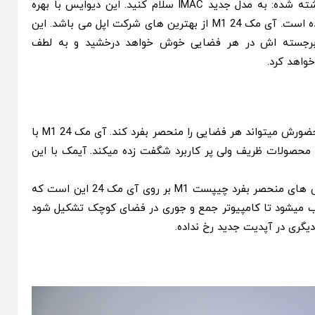
در وبسایت رسمی شرکت اپل نوشته شده: به مدل جدید IMAC سلام کنید. این دیوایس با بهره
بردن از پردازنده ی M1 متحول شده است. آی مک 24 M1 از بهترین های شرکت اپل می باشد. این
 برجسته اش در هر فضایی خوش خواهد درخشید و به لطف
واهد کرد.
این تولید تازه از راه رسیده ی شرکت اپل در هفت رنگ عرضه می گردد و رنگ بندی آن به قدری جذابیت دارد که به گفته ی این شرکت حضورش میتواند هر فضایی را منحصر بفرد کند. آی مک 24 M1 با
ولید محصولات ظریف ولی پر کاربرد شگفت زده میکند. آیمک با این
به لطف چیپست M1 ، آی مک 24 اولین آی مک می باشد که با بهره بردن از چیپ مک به بازار آمده. به گفته ی شرکت اپل یکی از ویژگی های منحصر بفرد چیپست M1 بر روی آی مک 24 این است که
 سبب میشود تا کامپیوتر جمع و جوری در فضای کوچک تشکیل شود