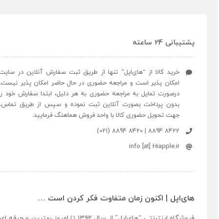
پشتیبانی 24 ساعته
خرید کالا از “های‌اپل” تنها از طریق ثبت سفارش آنلاین در سایت
امکان پذیر است و مراجعه حضوری در حال حاضر امکان پذیر نیست،
درصورت تمایل به مراجعه حضوری به هر دلیل، ابتدا سفارش خود را
بدون پرداخت بصورت آنلاین ثبت نموده و سپس از طریق تماس،
جهت تحویل حضوری کالا با واحد فروش هماهنگ فرمایید.
8422 8894 | 8420 8894 (021)
info [at] Hiapple.ir
های‌اپل | اکنون زمان متفاوت فکر کردن است …
فروشگاه اینترنتی “
های‌اپل
” از سال ۱۳۹۲ تا امروز بهتری