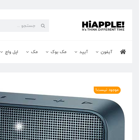
Ski
t
conten
جستجو
برای:
آیفون
آیپد
مک بوک
مک
اپل واچ
موجود نیست!