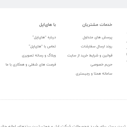
خدمات مشتریان
با های‌اپل
پرسش های متداول
درباره “های‌اپل”
روند ارسال سفارشات
تماس با “های‌اپل”
قوانین و شرایط خرید از سایت
وبلاگ و رسانه تصویری
حریم خصوصی
فرصت های شغلی و همکاری با ما
سامانه همتا و رجیستری
ن و حرفه ای ترین بستر برای خرید محصولات شرکت اپل و معتبرترین برندهای لوازم جا