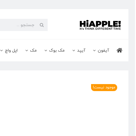
Ski
t
conten
جستجو
برای:
آیفون
آیپد
مک بوک
مک
اپل واچ
موجود نیست!