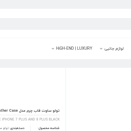
لوازم جانبی
HiGH-END | LUXURY
تولو ساوت قاب چرم مدل Relaxed Leather Case مخصوص آیفون 7 پلاس و آیفون 8 پلاس
IPHONE 7 PLUS AND 8 PLUS BLACK
شناسه محصول:
دسته‌بندی:
تولو س