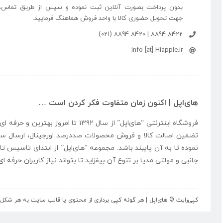
بدون پرداخت بصورت آنلاین ثبت نموده و سپس از طریق تماس،
جهت تحویل حضوری کالا با واحد فروش هماهنگ فرمایید.
8422 8894 | 8420 8894 (021)
info [at] Hiapple.ir
های‌اپل | اکنون زمان متفاوت فکر کردن است …
فروشگاه اینترنتی “
های‌اپل
” از سال ۱۳۹۲ تا امروز بهتری
تضمین اصالت کالا و فروش محصولات صددرصد اورجینال، ارسال سر
نموده تا به آن پایبند باشد. مجموعه “
های‌اپل
” از ابتدای تاسیس تا
جانبی و مولتی مدیا بر تنوع آن بیفزاید تا بتواند نیاز کاربران حرفه 
کپی‌رایت © های‌اپل | هر گونه کپی برداری از محتوی یا قالب سایت به هر ش