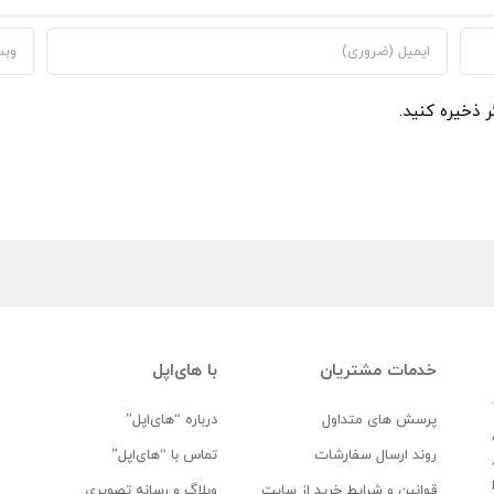
ر ذخیره کنید.
خدمات مشتریان
با های‌اپل
پرسش های متداول
درباره “های‌اپل”
روند ارسال سفارشات
تماس با “های‌اپل”
قوانین و شرایط خرید از سایت
وبلاگ و رسانه تصویری