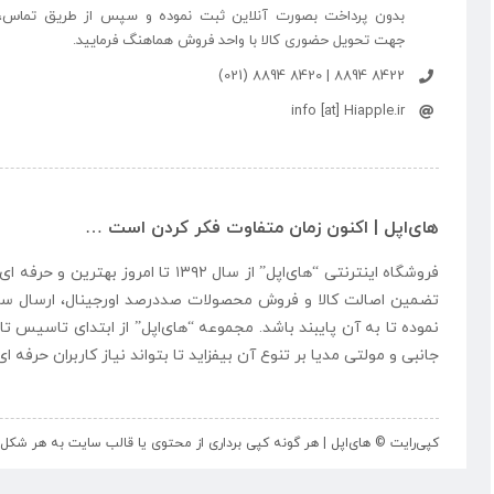
بدون پرداخت بصورت آنلاین ثبت نموده و سپس از طریق تماس،
جهت تحویل حضوری کالا با واحد فروش هماهنگ فرمایید.
8422 8894 | 8420 8894 (021)
info [at] Hiapple.ir
های‌اپل | اکنون زمان متفاوت فکر کردن است …
فروشگاه اینترنتی “
های‌اپل
” از سال ۱۳۹۲ تا امروز بهتری
تضمین اصالت کالا و فروش محصولات صددرصد اورجینال، ارسال سر
نموده تا به آن پایبند باشد. مجموعه “
های‌اپل
” از ابتدای تاسیس تا
جانبی و مولتی مدیا بر تنوع آن بیفزاید تا بتواند نیاز کاربران حرفه 
کپی‌رایت © های‌اپل | هر گونه کپی برداری از محتوی یا قالب سایت به هر ش