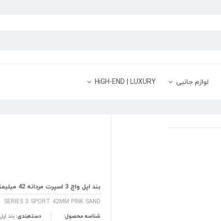
لوازم جانبی
HiGH-END | LUXURY
بند اپل واچ 3 اسپرت مردانه 42 میلیمتری رنگ Pink Sand
SERIES 3 SPORT 42MM PINK SAND
شناسه محصول:
دسته‌بندی:
بند اپل واچ