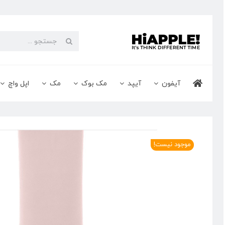
Ski
t
conten
جستجو
برای:
آیفون
آیپد
مک بوک
مک
اپل واچ
موجود نیست!