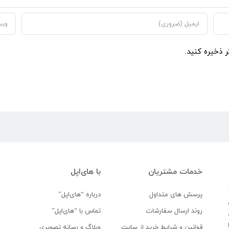
ر ذخیره کنید.
خدمات مشتریان
با های‌اپل
پرسش های متداول
درباره “های‌اپل”
روند ارسال سفارشات
تماس با “های‌اپل”
قوانین و شرایط خرید از سایت
وبلاگ و رسانه تصویری