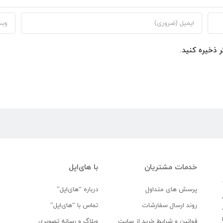
ر ذخیره کنید.
خدمات مشتریان
با های‌اپل
پرسش های متداول
درباره “های‌اپل”
روند ارسال سفارشات
تماس با “های‌اپل”
قوانین و شرایط خرید از سایت
وبلاگ و رسانه تصویری