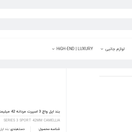
لوازم جانبی
HiGH-END | LUXURY
بند اپل واچ 3 اسپرت مردانه 42 میلیمتری رنگ Camellia
SERIES 3 SPORT 42MM CAMELLIA
شناسه محصول:
دسته‌بندی:
بند اپل واچ