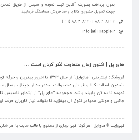
بدون پرداخت بصورت آنلاین ثبت نموده و سپس از طریق تماس،
جهت تحویل حضوری کالا با واحد فروش هماهنگ فرمایید.
8422 8894 | 8420 8894 (021)
info [at] Hiapple.ir
های‌اپل | اکنون زمان متفاوت فکر کردن است …
فروشگاه اینترنتی “
های‌اپل
” از سال ۱۳۹۲ تا امروز بهتری
تضمین اصالت کالا و فروش محصولات صددرصد اورجینال، ارسال سر
نموده تا به آن پایبند باشد. مجموعه “
های‌اپل
” از ابتدای تاسیس تا
جانبی و مولتی مدیا بر تنوع آن بیفزاید تا بتواند نیاز کاربران حرفه 
کپی‌رایت © های‌اپل | هر گونه کپی برداری از محتوی یا قالب سایت به هر ش