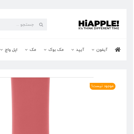
Ski
t
conten
جستجو
برای:
آیفون
آیپد
مک بوک
مک
اپل واچ
موجود نیست!