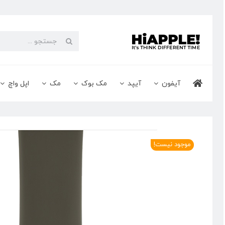
Ski
t
conten
جستجو
برای:
آیفون
آیپد
مک بوک
مک
اپل واچ
موجود نیست!