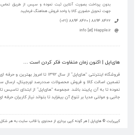
بدون پرداخت بصورت آنلاین ثبت نموده و سپس از طریق تماس،
جهت تحویل حضوری کالا با واحد فروش هماهنگ فرمایید.
8422 8894 | 8420 8894 (021)
info [at] Hiapple.ir
های‌اپل | اکنون زمان متفاوت فکر کردن است …
فروشگاه اینترنتی “
های‌اپل
” از سال ۱۳۹۲ تا امروز بهتری
تضمین اصالت کالا و فروش محصولات صددرصد اورجینال، ارسال سر
نموده تا به آن پایبند باشد. مجموعه “
های‌اپل
” از ابتدای تاسیس تا
جانبی و مولتی مدیا بر تنوع آن بیفزاید تا بتواند نیاز کاربران حرفه 
کپی‌رایت © های‌اپل | هر گونه کپی برداری از محتوی یا قالب سایت به هر ش