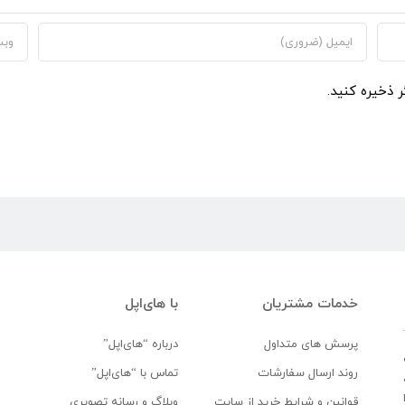
ر ذخیره کنید.
خدمات مشتریان
با های‌اپل
پرسش های متداول
درباره “های‌اپل”
روند ارسال سفارشات
تماس با “های‌اپل”
قوانین و شرایط خرید از سایت
وبلاگ و رسانه تصویری