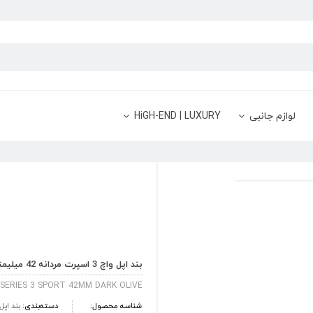
لوازم جانبی
HiGH-END | LUXURY
بند اپل واچ 3 اسپرت مردانه 42 میلیمتری رنگ Dark Olive
SERIES 3 SPORT 42MM DARK OLIVE
شناسه محصول:
دسته‌بندی:
بند اپل واچ