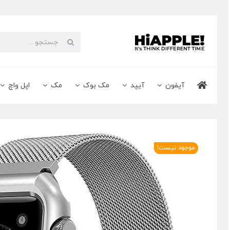
Ski
t
conten
جستجو
برای:
آیفون
آیپد
مک بوک
مک
اپل واچ
موجود نیست!