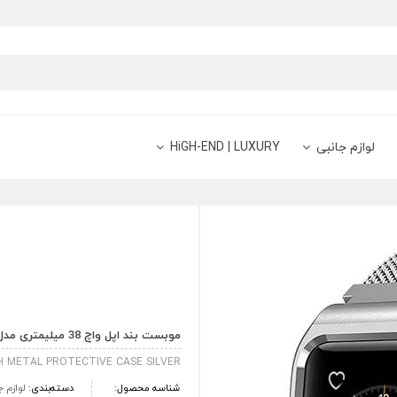
لوازم جانبی
HiGH-END | LUXURY
موبست بند اپل واچ 38 میلیمتری مدل Milanese Stainless Steel Wrist Band نقره ای
H METAL PROTECTIVE CASE SILVER
شناسه محصول:
دسته‌بندی:
لوازم ج