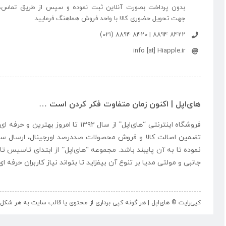
بدون پرداخت بصورت آنلاین ثبت نموده و سپس از طریق تماس،
جهت تحویل حضوری کالا با واحد فروش هماهنگ فرمایید.
8422 8894 | 8420 8894 (021)
info [at] Hiapple.ir
های‌اپل | اکنون زمان متفاوت فکر کردن است …
فروشگاه اینترنتی “
های‌اپل
” از سال ۱۳۹۲ تا امروز بهتری
تضمین اصالت کالا و فروش محصولات صددرصد اورجینال، ارسال سر
نموده تا به آن پایبند باشد. مجموعه “
های‌اپل
” از ابتدای تاسیس تا
جانبی و مولتی مدیا بر تنوع آن بیفزاید تا بتواند نیاز کاربران حرفه 
کپی‌رایت © های‌اپل | هر گونه کپی برداری از محتوی یا قالب سایت به هر ش