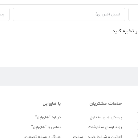
ر ذخیره کنید.
خدمات مشتریان
با های‌اپل
پرسش های متداول
درباره “های‌اپل”
روند ارسال سفارشات
تماس با “های‌اپل”
قوانین و شرایط خرید از سایت
وبلاگ و رسانه تصویری