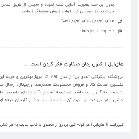
بدون پرداخت بصورت آنلاین ثبت نموده و سپس از طریق تماس،
جهت تحویل حضوری کالا با واحد فروش هماهنگ فرمایید.
8422 8894 | 8420 8894 (021)
info [at] Hiapple.ir
های‌اپل | اکنون زمان متفاوت فکر کردن است …
فروشگاه اینترنتی “
های‌اپل
” از سال ۱۳۹۲ تا امروز بهتری
تضمین اصالت کالا و فروش محصولات صددرصد اورجینال، ارسال سر
نموده تا به آن پایبند باشد. مجموعه “
های‌اپل
” از ابتدای تاسیس تا
جانبی و مولتی مدیا بر تنوع آن بیفزاید تا بتواند نیاز کاربران حرفه 
کپی‌رایت © های‌اپل | هر گونه کپی برداری از محتوی یا قالب سایت به هر ش