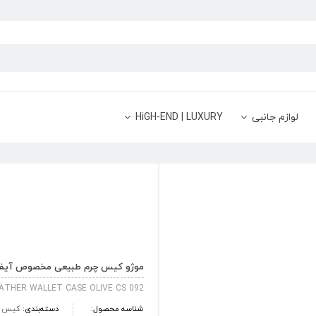
لوازم جانبی
HiGH-END | LUXURY
موژو کیس چرم طبیعی مخصوص آیفون ایکس 
EATHER WALLET CASE OLIVE CS 092
شناسه محصول:
دسته‌بندی:
کیس و