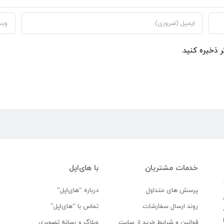
ر ذخیره کنید.
خدمات مشتریان
با های‌اپل
پرسش های متداول
درباره “های‌اپل”
روند ارسال سفارشات
تماس با “های‌اپل”
قوانین و شرایط خرید از سایت
وبلاگ و رسانه تصویری