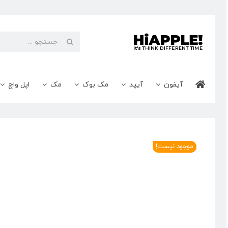
Ski
t
conten
جستجو
برای:
آیفون
آیپد
مک بوک
مک
اپل واچ
موجود نیست!