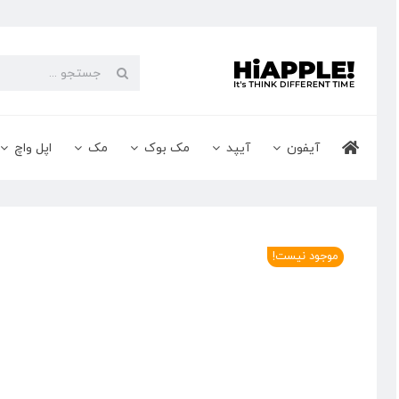
Ski
t
conten
جستجو
برای:
آیفون
آیپد
مک بوک
مک
اپل واچ
موجود نیست!