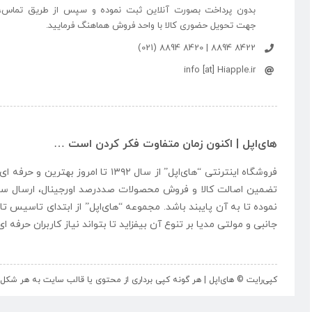
بدون پرداخت بصورت آنلاین ثبت نموده و سپس از طریق تماس،
جهت تحویل حضوری کالا با واحد فروش هماهنگ فرمایید.
8422 8894 | 8420 8894 (021)
info [at] Hiapple.ir
های‌اپل | اکنون زمان متفاوت فکر کردن است …
فروشگاه اینترنتی “
های‌اپل
” از سال ۱۳۹۲ تا امروز بهتری
تضمین اصالت کالا و فروش محصولات صددرصد اورجینال، ارسال سر
نموده تا به آن پایبند باشد. مجموعه “
های‌اپل
” از ابتدای تاسیس تا
جانبی و مولتی مدیا بر تنوع آن بیفزاید تا بتواند نیاز کاربران حرفه 
کپی‌رایت © های‌اپل | هر گونه کپی برداری از محتوی یا قالب سایت به هر ش