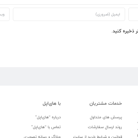
ر ذخیره کنید.
خدمات مشتریان
با های‌اپل
پرسش های متداول
درباره “های‌اپل”
روند ارسال سفارشات
تماس با “های‌اپل”
قوانین و شرایط خرید از سایت
وبلاگ و رسانه تصویری