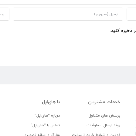
ر ذخیره کنید.
خدمات مشتریان
با های‌اپل
پرسش های متداول
درباره “های‌اپل”
روند ارسال سفارشات
تماس با “های‌اپل”
قوانین و شرایط خرید از سایت
وبلاگ و رسانه تصویری