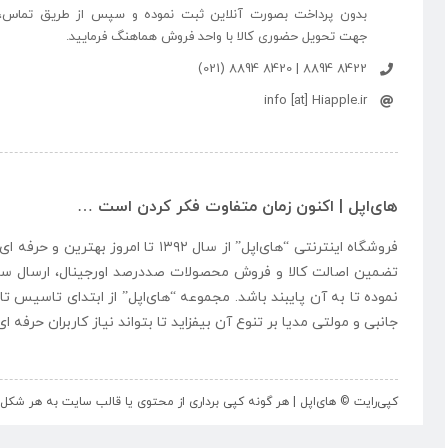
بدون پرداخت بصورت آنلاین ثبت نموده و سپس از طریق تماس،
جهت تحویل حضوری کالا با واحد فروش هماهنگ فرمایید.
8422 8894 | 8420 8894 (021)
info [at] Hiapple.ir
های‌اپل | اکنون زمان متفاوت فکر کردن است …
فروشگاه اینترنتی “
های‌اپل
” از سال ۱۳۹۲ تا امروز بهتری
تضمین اصالت کالا و فروش محصولات صددرصد اورجینال، ارسال سر
نموده تا به آن پایبند باشد. مجموعه “
های‌اپل
” از ابتدای تاسیس تا
جانبی و مولتی مدیا بر تنوع آن بیفزاید تا بتواند نیاز کاربران حرفه 
کپی‌رایت © های‌اپل | هر گونه کپی برداری از محتوی یا قالب سایت به هر ش