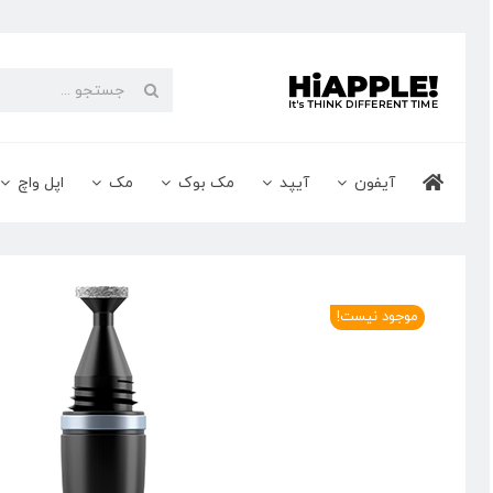
Ski
t
conten
جستجو
برای:
آیفون
آیپد
مک بوک
مک
اپل واچ
موجود نیست!