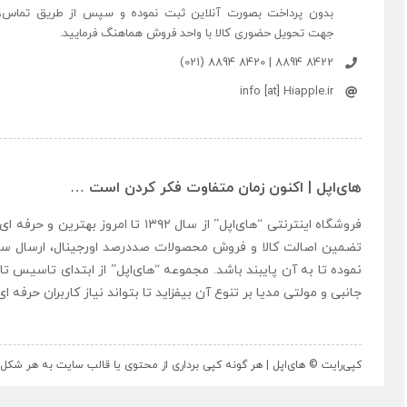
بدون پرداخت بصورت آنلاین ثبت نموده و سپس از طریق تماس،
جهت تحویل حضوری کالا با واحد فروش هماهنگ فرمایید.
8422 8894 | 8420 8894 (021)
info [at] Hiapple.ir
های‌اپل | اکنون زمان متفاوت فکر کردن است …
فروشگاه اینترنتی “
های‌اپل
” از سال ۱۳۹۲ تا امروز بهتری
تضمین اصالت کالا و فروش محصولات صددرصد اورجینال، ارسال سر
نموده تا به آن پایبند باشد. مجموعه “
های‌اپل
” از ابتدای تاسیس تا
جانبی و مولتی مدیا بر تنوع آن بیفزاید تا بتواند نیاز کاربران حرفه 
کپی‌رایت © های‌اپل | هر گونه کپی برداری از محتوی یا قالب سایت به هر ش