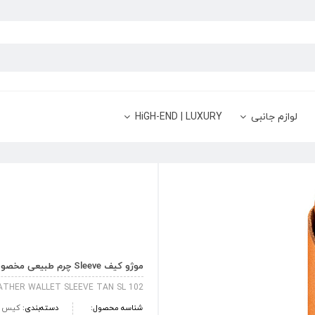
لوازم جانبی
HiGH-END | LUXURY
موژو کیف Sleeve چرم طبیعی مخصوص آیفون 7 – قهوه ای روشن
ATHER WALLET SLEEVE TAN SL 102
شناسه محصول:
دسته‌بندی:
کیس و