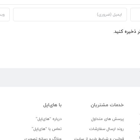
ر ذخیره کنید.
خدمات مشتریان
با های‌اپل
پرسش های متداول
درباره “های‌اپل”
روند ارسال سفارشات
تماس با “های‌اپل”
قوانین و شرایط خرید از سایت
وبلاگ و رسانه تصویری