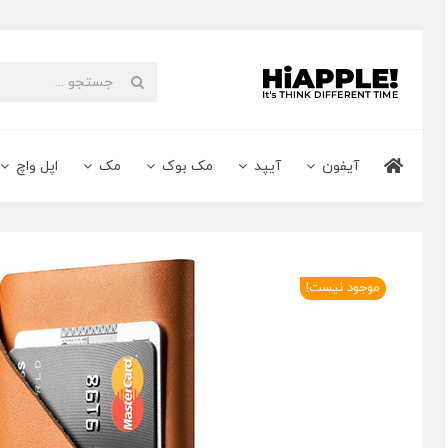
Ski
t
conten
جستجو
برای:
آیفون
آیپد
مک بوک
مک
اپل واچ
موجود نیست!