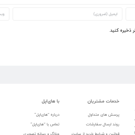
ر ذخیره کنید.
خدمات مشتریان
با های‌اپل
پرسش های متداول
درباره “های‌اپل”
روند ارسال سفارشات
تماس با “های‌اپل”
قوانین و شرایط خرید از سایت
وبلاگ و رسانه تصویری