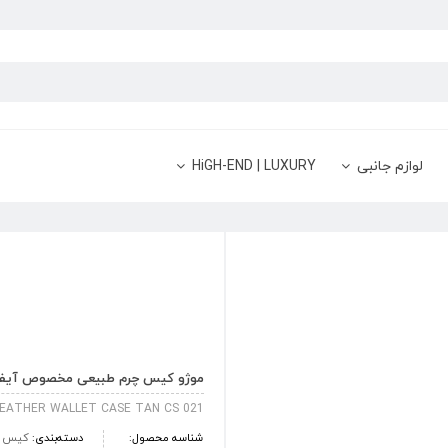
لوازم جانبی
HiGH-END | LUXURY
موژو کیس چرم طبیعی مخصوص آیفون 7 پلاس – قهوه ای
LEATHER WALLET CASE TAN CS 021
شناسه محصول:
دسته‌بندی:
کیس و