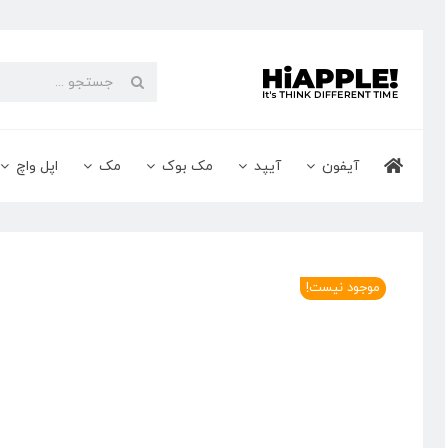
Ski
t
conten
جستجو
برای:
آیفون
آیپد
مک بوک
مک
اپل واچ
موجود نیست!