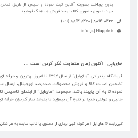
بدون پرداخت بصورت آنلاین ثبت نموده و سپس از طریق تماس،
جهت تحویل حضوری کالا با واحد فروش هماهنگ فرمایید.
8422 8894 | 8420 8894 (021)
info [at] Hiapple.ir
های‌اپل | اکنون زمان متفاوت فکر کردن است …
فروشگاه اینترنتی “
های‌اپل
” از سال ۱۳۹۲ تا امروز بهتری
تضمین اصالت کالا و فروش محصولات صددرصد اورجینال، ارسال سر
نموده تا به آن پایبند باشد. مجموعه “
های‌اپل
” از ابتدای تاسیس تا
جانبی و مولتی مدیا بر تنوع آن بیفزاید تا بتواند نیاز کاربران حرفه 
کپی‌رایت © های‌اپل | هر گونه کپی برداری از محتوی یا قالب سایت به هر ش