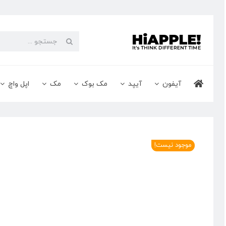
Ski
t
conten
جستجو
برای:
آیفون
آیپد
مک بوک
مک
اپل واچ
موجود نیست!