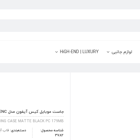
لوازم جانبی
HiGH-END | LUXURY
جاست موبایل کیس آیفون مدل TENC مخصوص گوشی موبایل آیفون 7 پلاس مشکی مات
NDING CASE MATTE BLACK PC 179MB
شناسه محصول:
دسته‌بندی:
قاب آی
3782