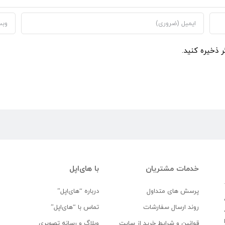
ر ذخیره کنید.
خدمات مشتریان
با های‌اپل
پرسش های متداول
درباره “های‌اپل”
روند ارسال سفارشات
تماس با “های‌اپل”
قوانین و شرایط خرید از سایت
وبلاگ و رسانه تصویری