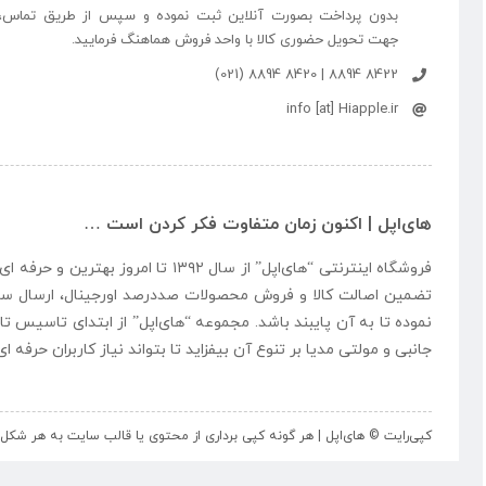
بدون پرداخت بصورت آنلاین ثبت نموده و سپس از طریق تماس،
جهت تحویل حضوری کالا با واحد فروش هماهنگ فرمایید.
8422 8894 | 8420 8894 (021)
info [at] Hiapple.ir
های‌اپل | اکنون زمان متفاوت فکر کردن است …
فروشگاه اینترنتی “
های‌اپل
” از سال ۱۳۹۲ تا امروز بهتری
تضمین اصالت کالا و فروش محصولات صددرصد اورجینال، ارسال سر
نموده تا به آن پایبند باشد. مجموعه “
های‌اپل
” از ابتدای تاسیس تا
جانبی و مولتی مدیا بر تنوع آن بیفزاید تا بتواند نیاز کاربران حرفه 
کپی‌رایت © های‌اپل | هر گونه کپی برداری از محتوی یا قالب سایت به هر ش