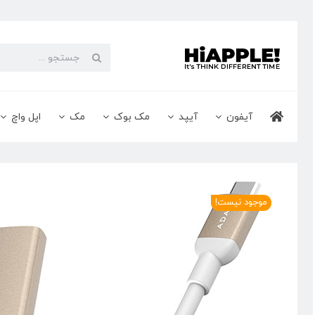
Ski
t
conten
جستجو
برای:
آیفون
آیپد
مک بوک
مک
اپل واچ
موجود نیست!