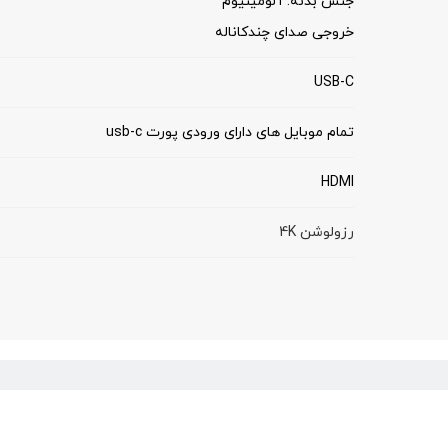
جنس بدنه: آلومینیوم
خروجی صدای چندکاناله
USB-C
تمام موبایل های دارای ورودی پورت usb-c
HDMI
رزولوشن 4K