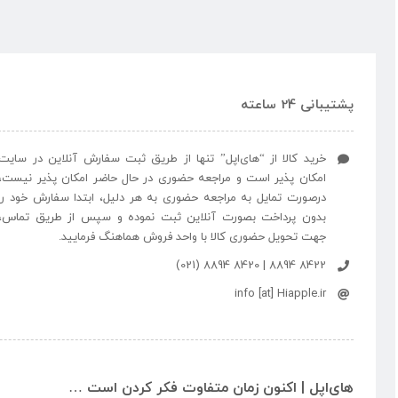
پشتیبانی 24 ساعته
خرید کالا از “های‌اپل” تنها از طریق ثبت سفارش آنلاین در سایت
امکان پذیر است و مراجعه حضوری در حال حاضر امکان پذیر نیست،
درصورت تمایل به مراجعه حضوری به هر دلیل، ابتدا سفارش خود را
بدون پرداخت بصورت آنلاین ثبت نموده و سپس از طریق تماس،
جهت تحویل حضوری کالا با واحد فروش هماهنگ فرمایید.
8422 8894 | 8420 8894 (021)
info [at] Hiapple.ir
های‌اپل | اکنون زمان متفاوت فکر کردن است …