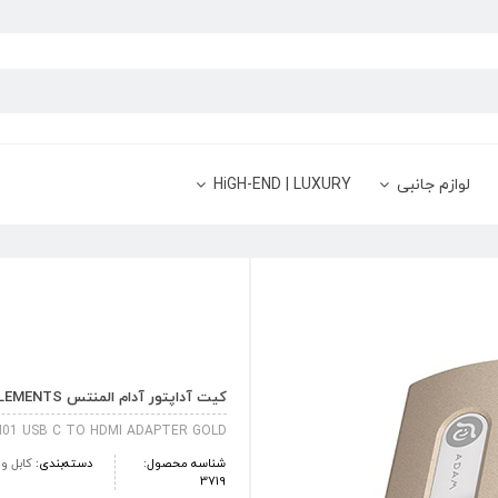
لوازم جانبی
HiGH-END | LUXURY
کیت آداپتور آدام المنتس ADAM ELEMENTS تبدیل USB-C به HDMI مدل CASA H01 – طلایی
01 USB C TO HDMI ADAPTER GOLD
شناسه محصول:
دسته‌بندی:
کابل و
3719