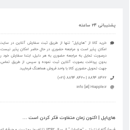
پشتیبانی 24 ساعته
خرید کالا از “های‌اپل” تنها از طریق ثبت سفارش آنلاین در سایت
امکان پذیر است و مراجعه حضوری در حال حاضر امکان پذیر نیست،
درصورت تمایل به مراجعه حضوری به هر دلیل، ابتدا سفارش خود را
بدون پرداخت بصورت آنلاین ثبت نموده و سپس از طریق تماس،
جهت تحویل حضوری کالا با واحد فروش هماهنگ فرمایید.
8422 8894 | 8420 8894 (021)
info [at] Hiapple.ir
های‌اپل | اکنون زمان متفاوت فکر کردن است …
فروشگاه اینترنتی “
های‌اپل
” از سال ۱۳۹۲ تا امروز بهتری