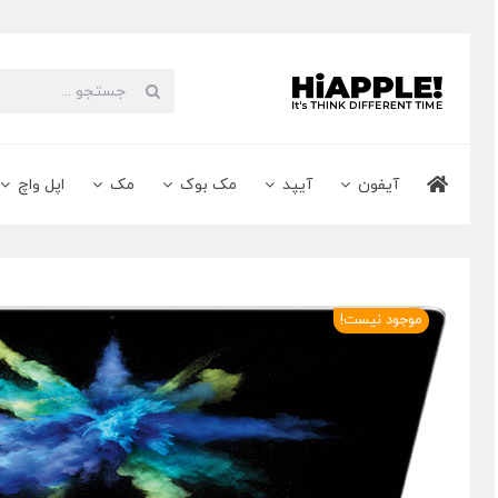
Ski
t
conten
جستجو
برای:
آیفون
آیپد
مک بوک
مک
اپل واچ
موجود نیست!