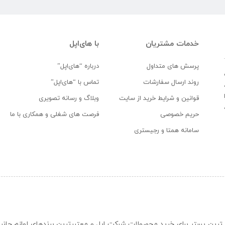
خدمات مشتریان
با های‌اپل
پرسش های متداول
درباره “های‌اپل”
روند ارسال سفارشات
تماس با “های‌اپل”
قوانین و شرایط خرید از سایت
وبلاگ و رسانه تصویری
حریم خصوصی
فرصت های شغلی و همکاری با ما
سامانه همتا و رجیستری
ن و حرفه ای ترین بستر برای خرید محصولات شرکت اپل و معتبرترین برندهای لوازم جا