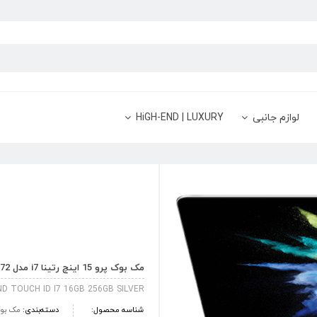
لوازم جانبی
HiGH-END | LUXURY
مک بوک پرو 15 اینچ رتینا i7 مدل MLW72 هارد 256 گیگابایت SSD نقره ای
 TOUCH ID I7 16GB 256GB SILVER
شناسه محصول:
دسته‌بندی:
مک بوک