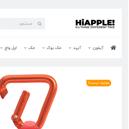
Ski
t
conten
جستجو
برای:
آیفون
آیپد
مک بوک
مک
اپل واچ
موجود نیست!