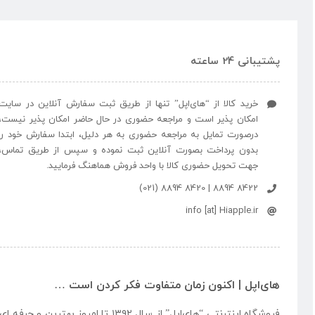
پشتیبانی 24 ساعته
خرید کالا از “های‌اپل” تنها از طریق ثبت سفارش آنلاین در سایت
امکان پذیر است و مراجعه حضوری در حال حاضر امکان پذیر نیست،
درصورت تمایل به مراجعه حضوری به هر دلیل، ابتدا سفارش خود را
بدون پرداخت بصورت آنلاین ثبت نموده و سپس از طریق تماس،
جهت تحویل حضوری کالا با واحد فروش هماهنگ فرمایید.
8422 8894 | 8420 8894 (021)
info [at] Hiapple.ir
های‌اپل | اکنون زمان متفاوت فکر کردن است …
فروشگاه اینترنتی “
های‌اپل
” از سال ۱۳۹۲ تا امروز بهتری