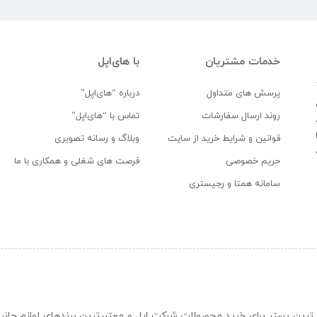
خدمات مشتریان
با های‌اپل
پرسش های متداول
درباره “های‌اپل”
روند ارسال سفارشات
تماس با “های‌اپل”
قوانین و شرایط خرید از سایت
وبلاگ و رسانه تصویری
حریم خصوصی
فرصت های شغلی و همکاری با ما
سامانه همتا و رجیستری
ن و حرفه ای ترین بستر برای خرید محصولات شرکت اپل و معتبرترین برندهای لوازم جا