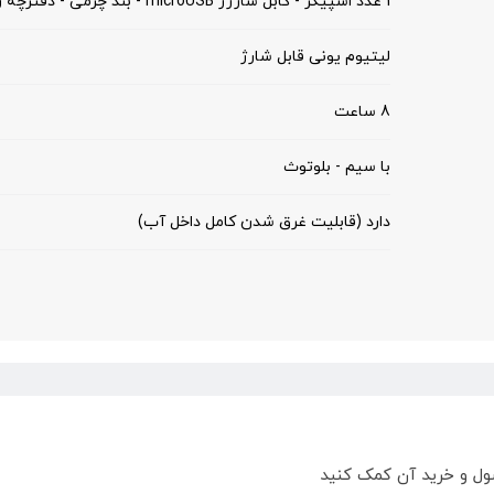
1 عدد اسپیکر - کابل شارژر microUSB - بند چرمی - دفترچه راهنما
لیتیوم یونی قابل شارژ
8 ساعت
با سیم - بلوتوث
دارد (قابلیت غرق شدن کامل داخل آب)
ول و خرید آن کمک کنید