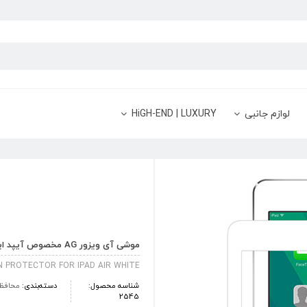
لوازم جانبی
HiGH-END | LUXURY
موشی آی ویزور AG مخصوص آیپد ایر – سفید
EN PROTECTOR FOR IPAD AIR WHITE
شناسه محصول:
دسته‌بندی:
محافظ
2545