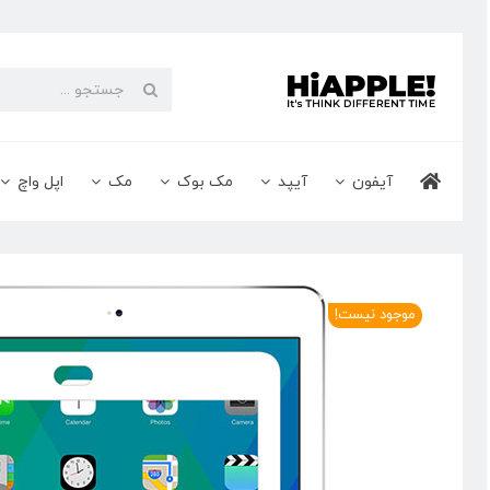
Ski
t
conten
جستجو
برای:
آیفون
آیپد
مک بوک
مک
اپل واچ
موجود نیست!