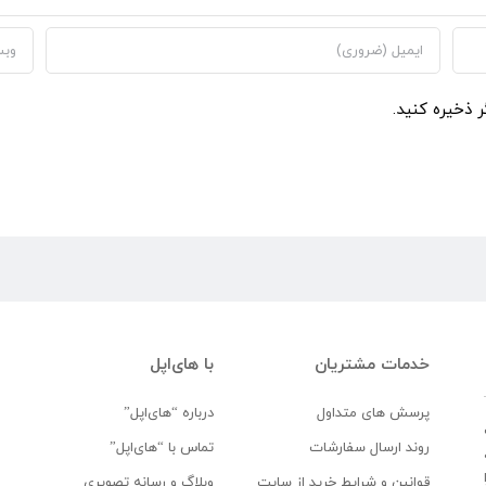
ر ذخیره کنید.
خدمات مشتریان
با های‌اپل
پرسش های متداول
درباره “های‌اپل”
روند ارسال سفارشات
تماس با “های‌اپل”
قوانین و شرایط خرید از سایت
وبلاگ و رسانه تصویری