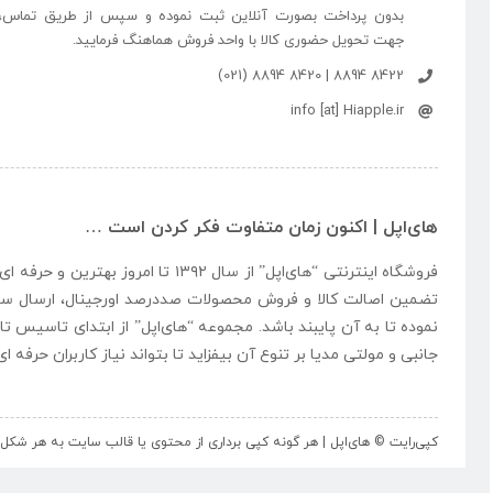
بدون پرداخت بصورت آنلاین ثبت نموده و سپس از طریق تماس،
جهت تحویل حضوری کالا با واحد فروش هماهنگ فرمایید.
8422 8894 | 8420 8894 (021)
info [at] Hiapple.ir
های‌اپل | اکنون زمان متفاوت فکر کردن است …
فروشگاه اینترنتی “
های‌اپل
” از سال ۱۳۹۲ تا امروز بهتری
تضمین اصالت کالا و فروش محصولات صددرصد اورجینال، ارسال سر
نموده تا به آن پایبند باشد. مجموعه “
های‌اپل
” از ابتدای تاسیس تا
جانبی و مولتی مدیا بر تنوع آن بیفزاید تا بتواند نیاز کاربران حرفه 
کپی‌رایت © های‌اپل | هر گونه کپی برداری از محتوی یا قالب سایت به هر ش