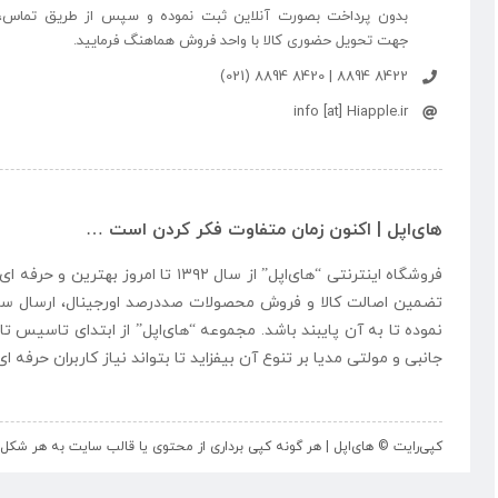
بدون پرداخت بصورت آنلاین ثبت نموده و سپس از طریق تماس،
جهت تحویل حضوری کالا با واحد فروش هماهنگ فرمایید.
8422 8894 | 8420 8894 (021)
info [at] Hiapple.ir
های‌اپل | اکنون زمان متفاوت فکر کردن است …
فروشگاه اینترنتی “
های‌اپل
” از سال ۱۳۹۲ تا امروز بهتری
تضمین اصالت کالا و فروش محصولات صددرصد اورجینال، ارسال سر
نموده تا به آن پایبند باشد. مجموعه “
های‌اپل
” از ابتدای تاسیس تا
جانبی و مولتی مدیا بر تنوع آن بیفزاید تا بتواند نیاز کاربران حرفه 
کپی‌رایت © های‌اپل | هر گونه کپی برداری از محتوی یا قالب سایت به هر ش