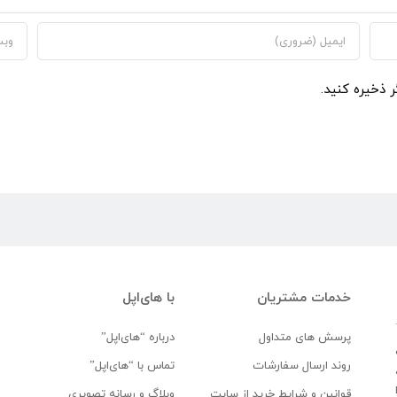
ر ذخیره کنید.
خدمات مشتریان
با های‌اپل
پرسش های متداول
درباره “های‌اپل”
روند ارسال سفارشات
تماس با “های‌اپل”
قوانین و شرایط خرید از سایت
وبلاگ و رسانه تصویری