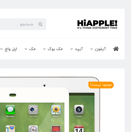
Ski
t
conten
جستجو
برای:
آیفون
آیپد
مک بوک
مک
اپل واچ
موجود نیست!